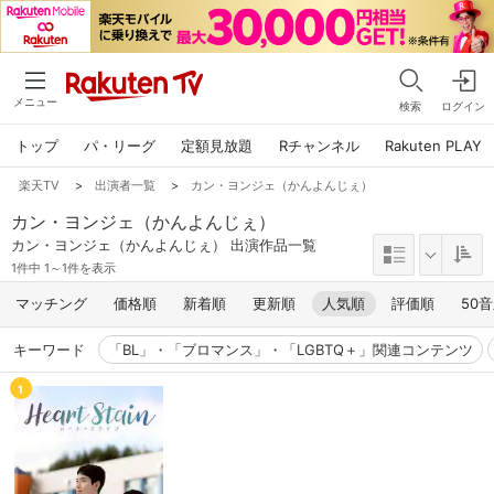
メニュー
検索
ログイン
トップ
パ・リーグ
定額見放題
Rチャンネル
Rakuten PLAY
楽天TV
>
出演者一覧
>
カン・ヨンジェ（かんよんじぇ）
カン・ヨンジェ（かんよんじぇ）
カン・ヨンジェ（かんよんじぇ） 出演作品一覧
1件中 1～1件を表示
マッチング
価格順
新着順
更新順
人気順
評価順
50
キーワード
「BL」・「ブロマンス」・「LGBTQ＋」関連コンテンツ
1