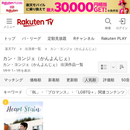
メニュー
検索
ログイン
トップ
パ・リーグ
定額見放題
Rチャンネル
Rakuten PLAY
楽天TV
>
出演者一覧
>
カン・ヨンジェ（かんよんじぇ）
カン・ヨンジェ（かんよんじぇ）
カン・ヨンジェ（かんよんじぇ） 出演作品一覧
1件中 1～1件を表示
マッチング
価格順
新着順
更新順
人気順
評価順
50
キーワード
「BL」・「ブロマンス」・「LGBTQ＋」関連コンテンツ
1