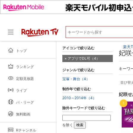
楽天T
アイコンで絞り込む
トップ
妃咲
アプリでDL可（4）
ランキング
ドラマ
キーワ
ジャンルで絞り込む
定額見放題
宝塚・舞台（4）
並び替
制作年で絞り込む
ライブ
妃咲せ
2010～2014年（4）
パ・リーグ
1
除外キーワードで絞り込む
無料動画
を除く
Rチャンネル