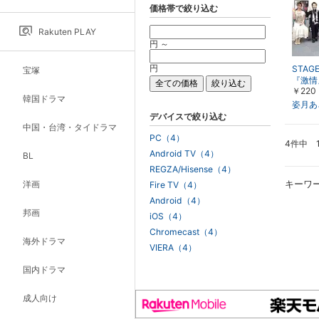
価格帯で絞り込む
Rakuten PLAY
円 ～
円
STAGE
宝塚
『激情
￥220
生きる
韓国ドラマ
んなに
姿月あ
デバイスで絞り込む
中国・台湾・タイドラマ
PC（4）
4件中 
Android TV（4）
BL
REGZA/Hisense（4）
キーワ
洋画
Fire TV（4）
Android（4）
邦画
iOS（4）
Chromecast（4）
海外ドラマ
VIERA（4）
国内ドラマ
成人向け