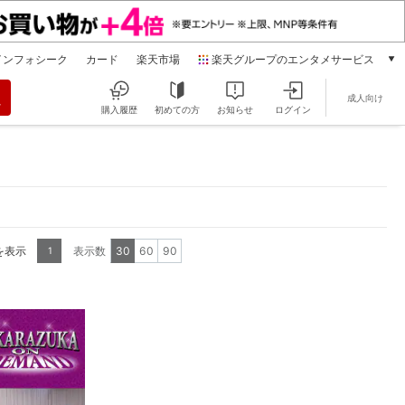
インフォシーク
カード
楽天市場
楽天グループのエンタメサービス
動画配信
成人向け
楽天TV
購入履歴
初めての方
お知らせ
ログイン
本/ゲーム/CD/DVD
楽天ブックス
電子書籍
楽天Kobo
雑誌読み放題
楽天マガジン
を表示
表示数
30
60
90
1
音楽配信
楽天ミュージック
動画配信ガイド
Rakuten PLAY
無料テレビ
Rチャンネル
チケット