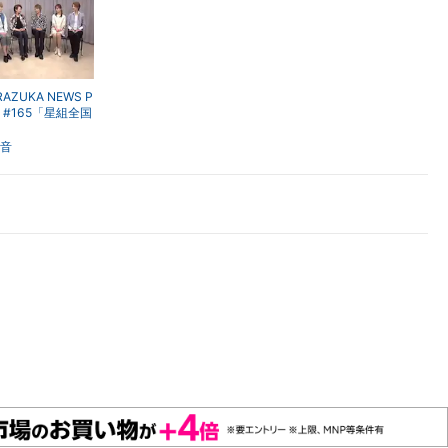
楽天チケット
エンタメニュース
推し楽
RAZUKA NEWS P
Up #165「星組全国
公演『激情』『B
RO』稽古場トー
音