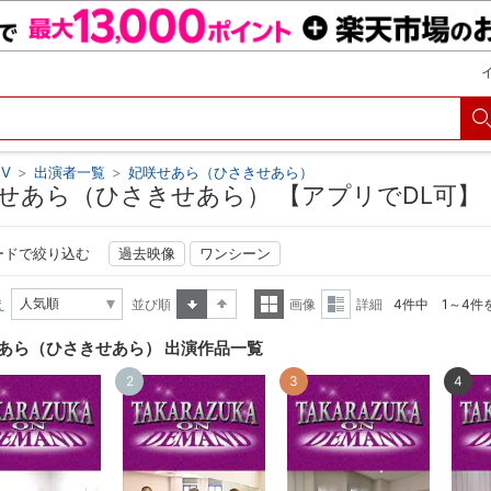
V
>
出演者一覧
>
妃咲せあら（ひさきせあら）
せあら（ひさきせあら） 【アプリでDL可】
ードで絞り込む
過去映像
ワンシーン
え
並び順
画像
詳細
4件中 1～4件
昇順
降順
一覧
詳細
あら（ひさきせあら） 出演作品一覧
表示
表示
2
3
4