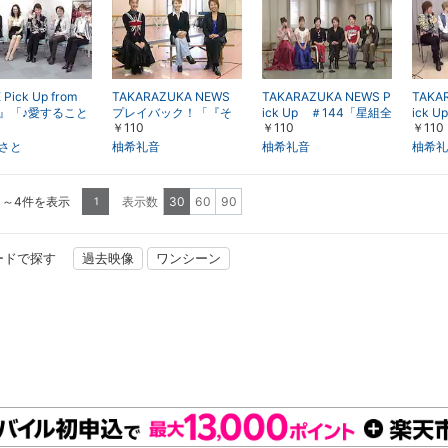
 Pick Up from
TAKARAZUKA NEWS
TAKARAZUKA NEWS P
TAKA
』「♪愛すること
プレイバック！「『そ
ick Up ＃144「星組全
ick 
￥110
￥110
￥110
こと どうしてこ
れでも船は行く』主演
国ツアー公演『再会』
ツアー
切ないの」
者インタビュー」～20
『ソウル・オブ・シ
OLE
さと
柚希礼音
柚希礼音
柚希礼
05年2月より～
バ!!』稽古場レポート」
ク」
1～4件を表示
表示数
30
60
90
1
ードで探す
過去映像
ワンシーン