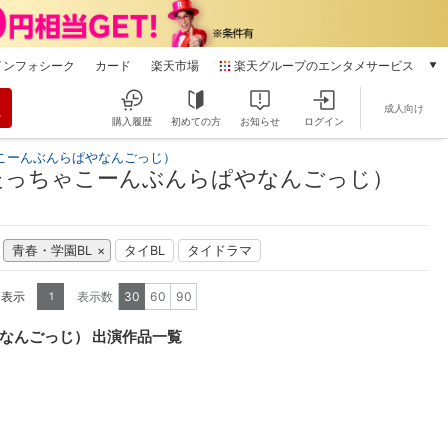
インフォシーク
カード
楽天市場
楽天グループのエンタメサービス
動画配信
成人向け
楽天TV
購入履歴
初めての方
お知らせ
ログイン
本/ゲーム/CD/DVD
こーんぶんらぱやなんごっじ）
楽天ブックス
たっちゃこーんぶんらぱやなんごっじ）
電子書籍
楽天Kobo
雑誌読み放題
青春・学園BL
タイBL
タイドラマ
楽天マガジン
音楽配信
を表示
表示数
30
60
90
1
楽天ミュージック
動画配信ガイド
なんごっじ） 出演作品一覧
Rakuten PLAY
無料テレビ
Rチャンネル
チケット