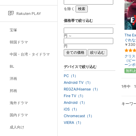
を除く
Rakuten PLAY
価格帯で絞り込む
宝塚
The E
円 ～
ぐれな
韓国ドラマ
￥330
円
中国・台湾・タイドラマ
クリス
（ピー
ーンポ
BL
デバイスで絞り込む
無料
PC（1）
洋画
Android TV（1）
1件中 
REGZA/Hisense（1）
邦画
Fire TV（1）
Android（1）
海外ドラマ
キーワ
iOS（1）
国内ドラマ
Chromecast（1）
VIERA（1）
成人向け