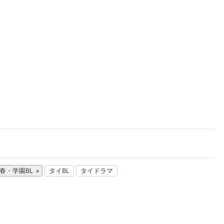
楽天チケット
エンタメニュース
推し楽
春・学園BL
タイBL
タイドラマ