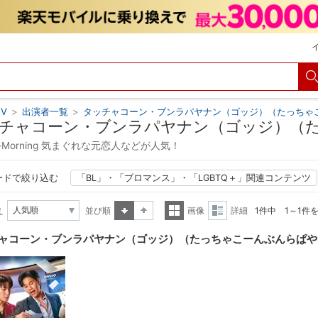
V
>
出演者一覧
>
タッチャコーン・ブンラパヤナン（ゴッジ）（たっちゃ
チャコーン・ブンラパヤナン（ゴッジ）（
Ex-Morning 気まぐれな元恋人などが人気！
ードで絞り込む
「BL」・「ブロマンス」・「LGBTQ＋」関連コンテンツ
え
並び順
画像
詳細
1件中 1～1件
昇順
降順
一覧
詳細
ャコーン・ブンラパヤナン（ゴッジ）（たっちゃこーんぶんらぱや
表示
表示