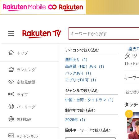
楽天T
アイコンで絞り込む
トップ
タッ
無料あり（1）
The 
高画質（HD）あり（1）
ランキング
ドラマ
パックあり（1）
キーワ
アプリでDL可（1）
定額見放題
ジャンルで絞り込む
並び替
ライブ
中国・台湾・タイドラマ（1）
タッチ
パ・リーグ
制作年で絞り込む
1
無料動画
2025年（1）
除外キーワードで絞り込む
Rチャンネル