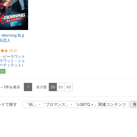
x-Morning 気ま
元恋人
(4.6)
・ピーラワット
ラワット・シェ
ーティラット）
あり
1～1件を表示
表示数
30
60
90
1
ードで探す
「BL」・「ブロマンス」・「LGBTQ＋」関連コンテンツ
青