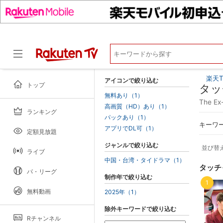
楽天T
アイコンで絞り込む
トップ
タッ
無料あり（1）
The 
高画質（HD）あり（1）
ランキング
ドラマ
パックあり（1）
キーワ
アプリでDL可（1）
定額見放題
ジャンルで絞り込む
並び替
ライブ
中国・台湾・タイドラマ（1）
タッチ
パ・リーグ
制作年で絞り込む
1
無料動画
2025年（1）
除外キーワードで絞り込む
Rチャンネル