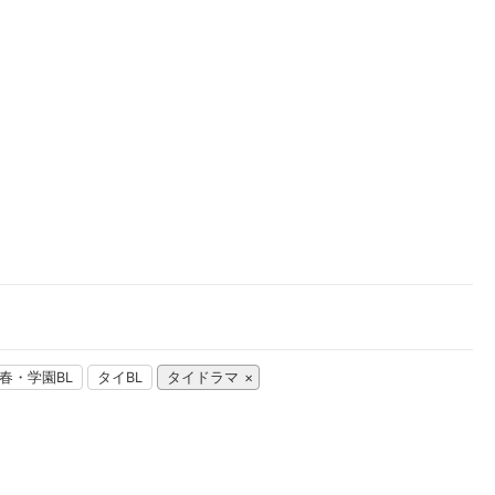
楽天チケット
エンタメニュース
推し楽
春・学園BL
タイBL
タイドラマ