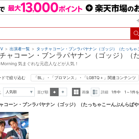
V
>
出演者一覧
>
タッチャコーン・ブンラパヤナン（ゴッジ）（たっちゃ
チャコーン・ブンラパヤナン（ゴッジ）（
Ex-Morning 気まぐれな元恋人などが人気！
ードで絞り込む
「BL」・「ブロマンス」・「LGBTQ＋」関連コンテンツ
え
並び順
画像
詳細
1件中 1～1件
昇順
降順
一覧
詳細
ャコーン・ブンラパヤナン（ゴッジ）（たっちゃこーんぶんらぱや
表示
表示