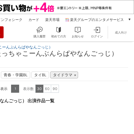
インフォシーク
カード
楽天市場
楽天グループのエンタメサービス
動画配信
成人向け
楽天TV
購入履歴
初めての方
お知らせ
ログイン
本/ゲーム/CD/DVD
こーんぶんらぱやなんごっじ）
楽天ブックス
たっちゃこーんぶんらぱやなんごっじ）
電子書籍
楽天Kobo
雑誌読み放題
青春・学園BL
タイBL
タイドラマ
楽天マガジン
音楽配信
を表示
表示数
30
60
90
1
楽天ミュージック
動画配信ガイド
なんごっじ） 出演作品一覧
Rakuten PLAY
無料テレビ
Rチャンネル
チケット