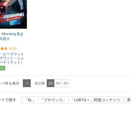
x-Morning 気ま
元恋人
(4.6)
・ピーラワット
ラワット・シェ
ーティラット）
あり
1～1件を表示
表示数
30
60
90
1
ードで探す
「BL」・「ブロマンス」・「LGBTQ＋」関連コンテンツ
青