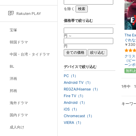
を除く
Rakuten PLAY
価格帯で絞り込む
宝塚
The E
円 ～
ぐれな
韓国ドラマ
￥330
円
中国・台湾・タイドラマ
クリス
（ピー
ーンポ
BL
デバイスで絞り込む
無料
PC（1）
洋画
Android TV（1）
1件中 
REGZA/Hisense（1）
邦画
Fire TV（1）
Android（1）
海外ドラマ
キーワ
iOS（1）
国内ドラマ
Chromecast（1）
VIERA（1）
成人向け