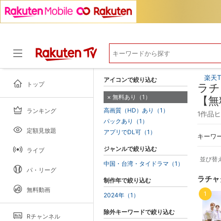
楽天T
アイコンで絞り込む
トップ
ラチ
無料あり（1）
【無
高画質（HD）あり（1）
ランキング
ドラマ
1作品
パックあり（1）
定額見放題
アプリでDL可（1）
キーワ
ジャンルで絞り込む
ライブ
並び替
中国・台湾・タイドラマ（1）
パ・リーグ
ラチャ
制作年で絞り込む
無料動画
1
2024年（1）
除外キーワードで絞り込む
Rチャンネル