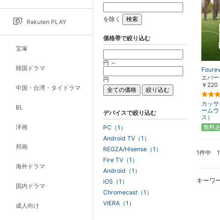
を除く
Rakuten PLAY
価格帯で絞り込む
宝塚
円 ～
韓国ドラマ
Four
エバー
円
￥220
中国・台湾・タイドラマ
カッサ
BL
ームウ
デバイスで絞り込む
ス）
洋画
無料
PC（1）
Android TV（1）
邦画
REGZA/Hisense（1）
1件中 
Fire TV（1）
海外ドラマ
Android（1）
キーワ
iOS（1）
国内ドラマ
Chromecast（1）
VIERA（1）
成人向け