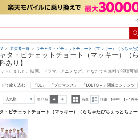
V
>
出演者一覧
>
ラチャタ・ピチェットチョート（マッキー）（らちゃた
ャタ・ピチェットチョート（マッキー）（
料あり】
ヒットしました。映画、ドラマ、アニメなど、どなたでも無料で視聴可
ードで絞り込む
「BL」・「ブロマンス」・「LGBTQ＋」関連コンテンツ
え
並び順
画像
詳細
1件中 1～1件
昇順
降順
一覧
詳細
タ・ピチェットチョート（マッキー）（らちゃたぴちぇっとちょー
表示
表示