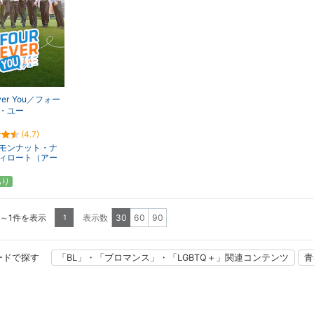
ever You／フォー
・ユー
(4.7)
モンナット・ナ
ィロート（アー
あり
1～1件を表示
表示数
30
60
90
1
ードで探す
「BL」・「ブロマンス」・「LGBTQ＋」関連コンテンツ
青