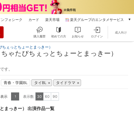
インフォシーク
カード
楽天市場
楽天グループのエンタメサービス
動画配信
成人向け
楽天TV
購入履歴
初めての方
お知らせ
ログイン
本/ゲーム/CD/DVD
ぴちぇっとちょーとまっきー）
楽天ブックス
らちゃたぴちぇっとちょーとまっきー）
電子書籍
楽天Kobo
能です。
雑誌読み放題
楽天マガジン
青春・学園BL
タイBL
タイドラマ
音楽配信
楽天ミュージック
を表示
表示数
30
60
90
1
動画配信ガイド
Rakuten PLAY
とまっきー） 出演作品一覧
無料テレビ
Rチャンネル
チケット