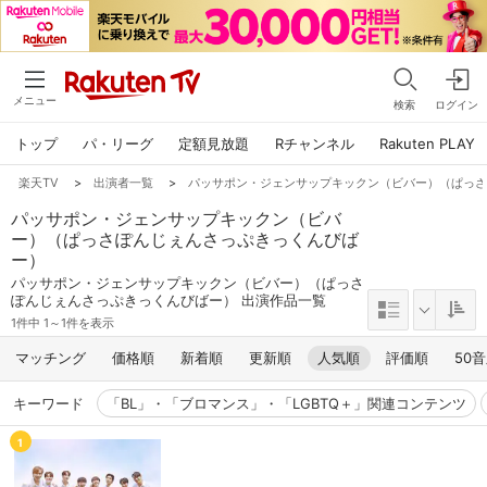
メニュー
検索
ログイン
トップ
パ・リーグ
定額見放題
Rチャンネル
Rakuten PLAY
楽天TV
>
出演者一覧
>
パッサポン・ジェンサップキックン（ビバー）（ぱっ
パッサポン・ジェンサップキックン（ビバ
ー）（ぱっさぽんじぇんさっぷきっくんびば
ー）
パッサポン・ジェンサップキックン（ビバー）（ぱっさ
ぽんじぇんさっぷきっくんびばー） 出演作品一覧
1件中 1～1件を表示
マッチング
価格順
新着順
更新順
人気順
評価順
50
キーワード
「BL」・「ブロマンス」・「LGBTQ＋」関連コンテンツ
1