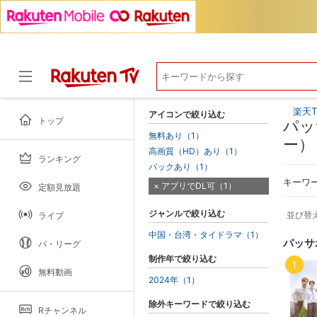
楽天T
アイコンで絞り込む
トップ
パッ
無料あり（1）
ー）
高画質（HD）あり（1）
ランキング
ドラマ
パックあり（1）
キーワ
アプリでDL可（1）
定額見放題
ジャンルで絞り込む
並び替
ライブ
中国・台湾・タイドラマ（1）
パッサ
パ・リーグ
制作年で絞り込む
1
無料動画
2024年（1）
除外キーワードで絞り込む
Rチャンネル