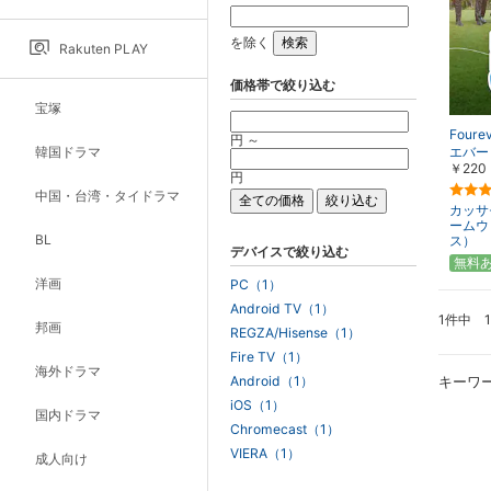
を除く
Rakuten PLAY
価格帯で絞り込む
宝塚
Four
円 ～
韓国ドラマ
エバー
￥220
円
中国・台湾・タイドラマ
カッサ
ームウ
BL
ス）
デバイスで絞り込む
無料
洋画
PC（1）
Android TV（1）
1件中 
邦画
REGZA/Hisense（1）
Fire TV（1）
海外ドラマ
Android（1）
キーワ
iOS（1）
国内ドラマ
Chromecast（1）
VIERA（1）
成人向け