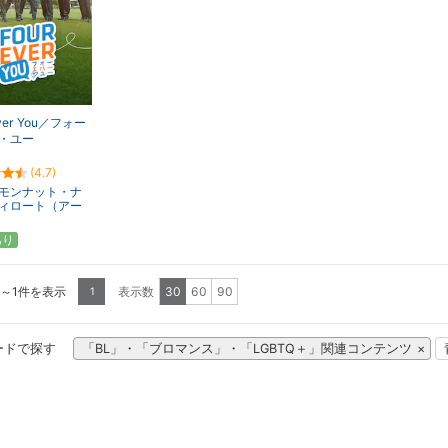
ever You／フォー
・ユー
(4.7)
モンナット・ナ
ィロート（アー
あり
1～1件を表示
表示数
30
60
90
1
ードで探す
「BL」・「ブロマンス」・「LGBTQ＋」関連コンテンツ