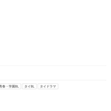
楽天チケット
エンタメニュース
推し楽
青春・学園BL
タイBL
タイドラマ