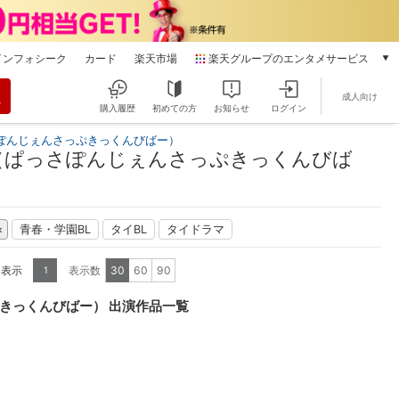
インフォシーク
カード
楽天市場
楽天グループのエンタメサービス
動画配信
成人向け
楽天TV
購入履歴
初めての方
お知らせ
ログイン
本/ゲーム/CD/DVD
ぽんじぇんさっぷきっくんびばー）
楽天ブックス
（ぱっさぽんじぇんさっぷきっくんびば
電子書籍
楽天Kobo
雑誌読み放題
青春・学園BL
タイBL
タイドラマ
楽天マガジン
音楽配信
を表示
表示数
30
60
90
1
楽天ミュージック
動画配信ガイド
きっくんびばー） 出演作品一覧
Rakuten PLAY
無料テレビ
Rチャンネル
チケット