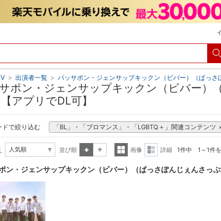
V
>
出演者一覧
>
パッサポン・ジェンサップキックン（ビバー）（ぱっさ
サポン・ジェンサップキックン（ビバー）
 【アプリでDL可】
ードで絞り込む
「BL」・「ブロマンス」・「LGBTQ＋」関連コンテンツ
え
並び順
画像
詳細
1件中 1～1件
昇順
降順
一覧
詳細
ポン・ジェンサップキックン（ビバー）（ぱっさぽんじぇんさっぷ
表示
表示