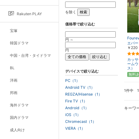
を除く
Rakuten PLAY
価格帯で絞り込む
宝塚
Four
円 ～
韓国ドラマ
エバー
￥220
円
中国・台湾・タイドラマ
カッサ
ームウ
BL
ス）
デバイスで絞り込む
無料
洋画
PC（1）
Android TV（1）
1件中 
邦画
REGZA/Hisense（1）
Fire TV（1）
海外ドラマ
Android（1）
キーワ
iOS（1）
国内ドラマ
Chromecast（1）
VIERA（1）
成人向け