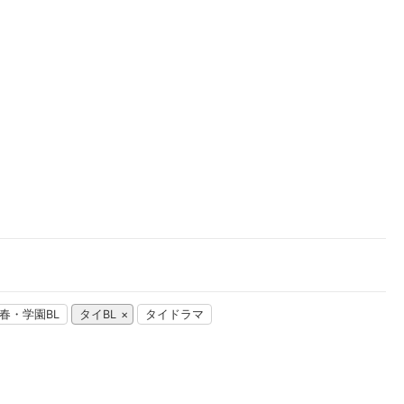
楽天チケット
エンタメニュース
推し楽
春・学園BL
タイBL
タイドラマ