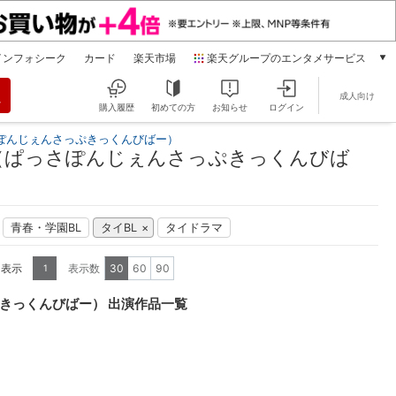
インフォシーク
カード
楽天市場
楽天グループのエンタメサービス
動画配信
成人向け
楽天TV
購入履歴
初めての方
お知らせ
ログイン
本/ゲーム/CD/DVD
ぽんじぇんさっぷきっくんびばー）
楽天ブックス
（ぱっさぽんじぇんさっぷきっくんびば
電子書籍
楽天Kobo
雑誌読み放題
青春・学園BL
タイBL
タイドラマ
楽天マガジン
音楽配信
を表示
表示数
30
60
90
1
楽天ミュージック
動画配信ガイド
きっくんびばー） 出演作品一覧
Rakuten PLAY
無料テレビ
Rチャンネル
チケット