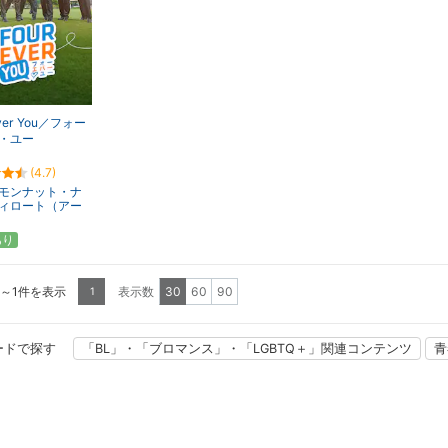
ever You／フォー
・ユー
(4.7)
モンナット・ナ
ィロート（アー
あり
1～1件を表示
表示数
30
60
90
1
ードで探す
「BL」・「ブロマンス」・「LGBTQ＋」関連コンテンツ
青