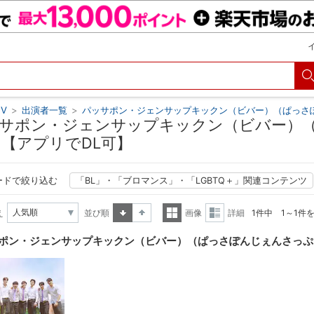
V
>
出演者一覧
>
パッサポン・ジェンサップキックン（ビバー）（ぱっさ
サポン・ジェンサップキックン（ビバー）
 【アプリでDL可】
ードで絞り込む
「BL」・「ブロマンス」・「LGBTQ＋」関連コンテンツ
え
並び順
画像
詳細
1件中 1～1件
昇順
降順
一覧
詳細
ポン・ジェンサップキックン（ビバー）（ぱっさぽんじぇんさっぷ
表示
表示