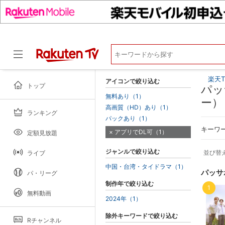
楽天T
アイコンで絞り込む
トップ
パッ
無料あり（1）
ー）
高画質（HD）あり（1）
ランキング
ドラマ
パックあり（1）
キーワ
アプリでDL可（1）
定額見放題
ジャンルで絞り込む
並び替
ライブ
中国・台湾・タイドラマ（1）
パッサ
パ・リーグ
制作年で絞り込む
1
無料動画
2024年（1）
除外キーワードで絞り込む
Rチャンネル