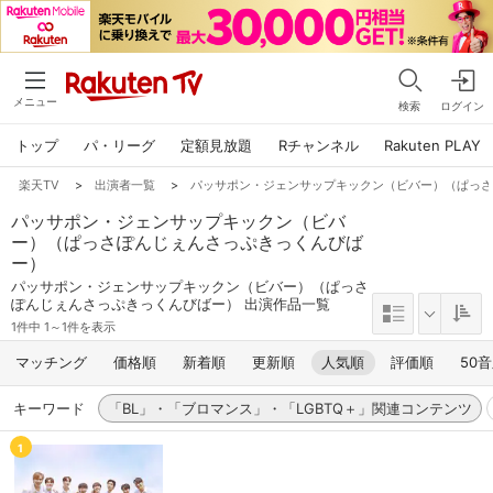
メニュー
検索
ログイン
トップ
パ・リーグ
定額見放題
Rチャンネル
Rakuten PLAY
楽天TV
>
出演者一覧
>
パッサポン・ジェンサップキックン（ビバー）（ぱっ
パッサポン・ジェンサップキックン（ビバ
ー）（ぱっさぽんじぇんさっぷきっくんびば
ー）
パッサポン・ジェンサップキックン（ビバー）（ぱっさ
ぽんじぇんさっぷきっくんびばー） 出演作品一覧
1件中 1～1件を表示
マッチング
価格順
新着順
更新順
人気順
評価順
50
キーワード
「BL」・「ブロマンス」・「LGBTQ＋」関連コンテンツ
1