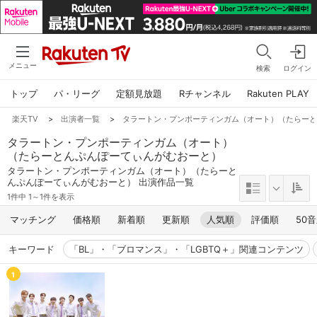
メニュー
検索
ログイン
トップ
パ・リーグ
定額見放題
Rチャンネル
Rakuten PLAY
楽天TV
>
出演者一覧
>
タラートン・プンポーティンガム（オート）（たらー
タラートン・プンポーティンガム（オート）
（たらーとんぷんぽーてぃんがむおーと）
タラートン・プンポーティンガム（オート）（たらーと
んぷんぽーてぃんがむおーと） 出演作品一覧
1件中 1～1件を表示
マッチング
価格順
新着順
更新順
人気順
評価順
50
キーワード
「BL」・「ブロマンス」・「LGBTQ＋」関連コンテンツ
1