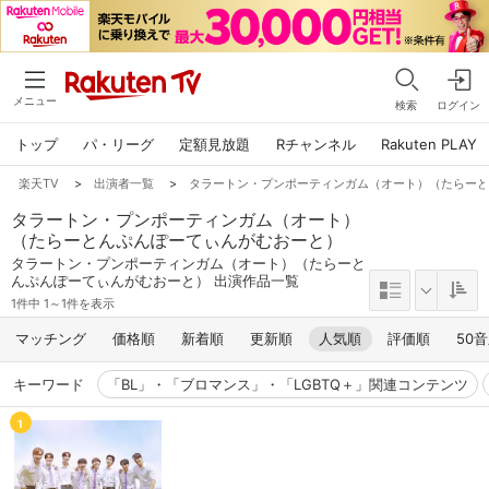
メニュー
検索
ログイン
トップ
パ・リーグ
定額見放題
Rチャンネル
Rakuten PLAY
楽天TV
>
出演者一覧
>
タラートン・プンポーティンガム（オート）（たらー
タラートン・プンポーティンガム（オート）
（たらーとんぷんぽーてぃんがむおーと）
タラートン・プンポーティンガム（オート）（たらーと
んぷんぽーてぃんがむおーと） 出演作品一覧
1件中 1～1件を表示
マッチング
価格順
新着順
更新順
人気順
評価順
50
キーワード
「BL」・「ブロマンス」・「LGBTQ＋」関連コンテンツ
1