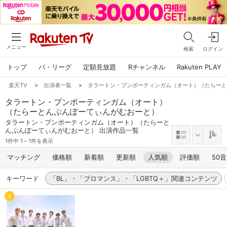
メニュー
検索
ログイン
トップ
パ・リーグ
定額見放題
Rチャンネル
Rakuten PLAY
楽天TV
>
出演者一覧
>
タラートン・プンポーティンガム（オート）（たらー
タラートン・プンポーティンガム（オート）
（たらーとんぷんぽーてぃんがむおーと）
タラートン・プンポーティンガム（オート）（たらーと
んぷんぽーてぃんがむおーと） 出演作品一覧
1件中 1～1件を表示
マッチング
価格順
新着順
更新順
人気順
評価順
50
キーワード
「BL」・「ブロマンス」・「LGBTQ＋」関連コンテンツ
1