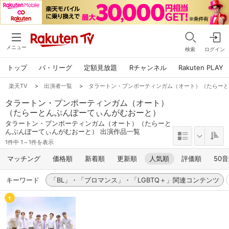
メニュー
検索
ログイン
トップ
パ・リーグ
定額見放題
Rチャンネル
Rakuten PLAY
楽天TV
>
出演者一覧
>
タラートン・プンポーティンガム（オート）（たらー
タラートン・プンポーティンガム（オート）
（たらーとんぷんぽーてぃんがむおーと）
タラートン・プンポーティンガム（オート）（たらーと
んぷんぽーてぃんがむおーと） 出演作品一覧
1件中 1～1件を表示
マッチング
価格順
新着順
更新順
人気順
評価順
50
キーワード
「BL」・「ブロマンス」・「LGBTQ＋」関連コンテンツ
1