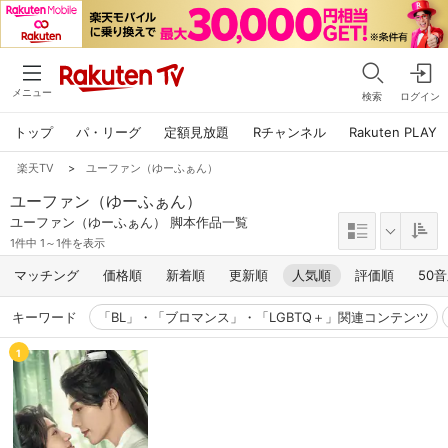
メニュー
検索
ログイン
トップ
パ・リーグ
定額見放題
Rチャンネル
Rakuten PLAY
楽天TV
>
ユーファン（ゆーふぁん）
ユーファン（ゆーふぁん）
ユーファン（ゆーふぁん） 脚本作品一覧
1件中 1～1件を表示
マッチング
価格順
新着順
更新順
人気順
評価順
50
キーワード
「BL」・「ブロマンス」・「LGBTQ＋」関連コンテンツ
1