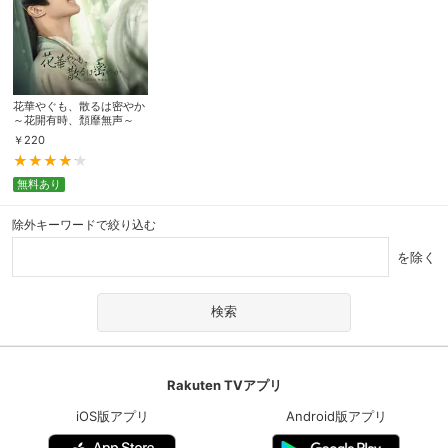
花華やぐも、散るは密やか
～花開有時、頽靡無声～
￥
220
無料あり
除外キーワードで絞り込む
を除く
Rakuten TVアプリ
iOS版アプリ
Android版アプリ