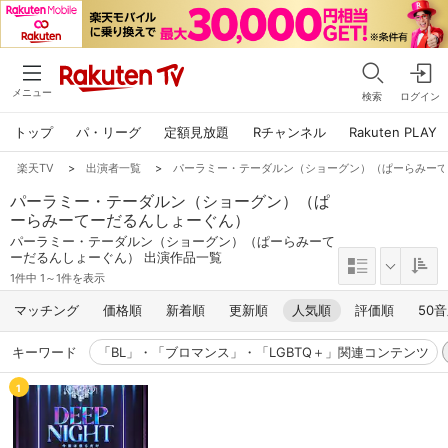
メニュー
検索
ログイン
トップ
パ・リーグ
定額見放題
Rチャンネル
Rakuten PLAY
楽天TV
>
出演者一覧
>
パーラミー・テーダルン（ショーグン）（ぱーらみー
パーラミー・テーダルン（ショーグン）（ぱ
ーらみーてーだるんしょーぐん）
パーラミー・テーダルン（ショーグン）（ぱーらみーて
ーだるんしょーぐん） 出演作品一覧
1件中 1～1件を表示
マッチング
価格順
新着順
更新順
人気順
評価順
50
キーワード
「BL」・「ブロマンス」・「LGBTQ＋」関連コンテンツ
1