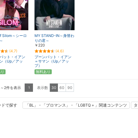
of Silom～シーロ
MY STAND-IN～身替わ
～
りの君～
￥220
(4.7)
(4.6)
パット・イアン
プーンパット・イアン
ン（Up／アッ
＝サマン（Up／アッ
プ）
あり
無料あり
1～2件を表示
表示数
30
60
90
1
ードで探す
「BL」・「ブロマンス」・「LGBTQ＋」関連コンテンツ
タ