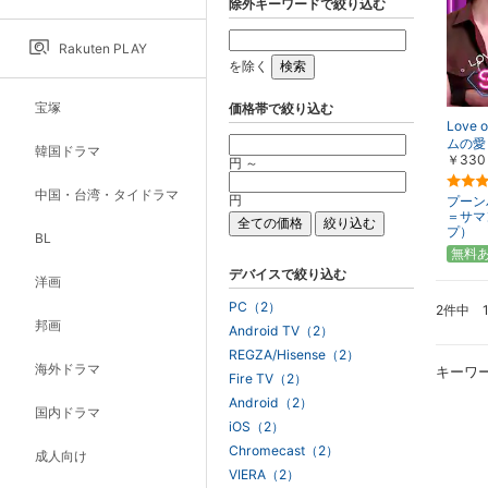
除外キーワードで絞り込む
Rakuten PLAY
を除く
宝塚
価格帯で絞り込む
Love 
ムの愛
韓国ドラマ
￥330
円 ～
中国・台湾・タイドラマ
円
プーン
＝サマ
プ）
BL
無料
デバイスで絞り込む
洋画
PC（2）
2件中 
邦画
Android TV（2）
REGZA/Hisense（2）
海外ドラマ
キーワ
Fire TV（2）
Android（2）
国内ドラマ
iOS（2）
Chromecast（2）
成人向け
VIERA（2）