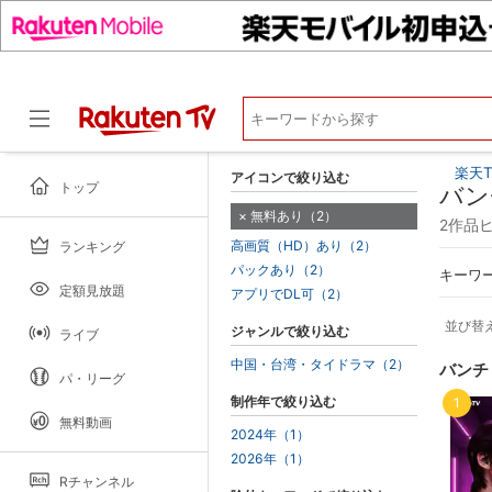
楽天T
アイコンで絞り込む
トップ
バン
無料あり（2）
2作品
高画質（HD）あり（2）
ランキング
ドラマ
パックあり（2）
キーワ
定額見放題
アプリでDL可（2）
並び替
ジャンルで絞り込む
ライブ
中国・台湾・タイドラマ（2）
バンチ
パ・リーグ
制作年で絞り込む
1
無料動画
2024年（1）
2026年（1）
Rチャンネル