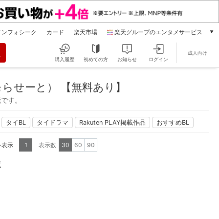
インフォシーク
カード
楽天市場
楽天グループのエンタメサービス
動画配信
成人向け
楽天TV
購入履歴
初めての方
お知らせ
ログイン
本/ゲーム/CD/DVD
）
楽天ブックス
らせーと） 【無料あり】
電子書籍
能です。
楽天Kobo
雑誌読み放題
タイBL
タイドラマ
Rakuten PLAY掲載作品
おすすめBL
楽天マガジン
音楽配信
を表示
表示数
30
60
90
1
楽天ミュージック
動画配信ガイド
覧
Rakuten PLAY
無料テレビ
Rチャンネル
チケット