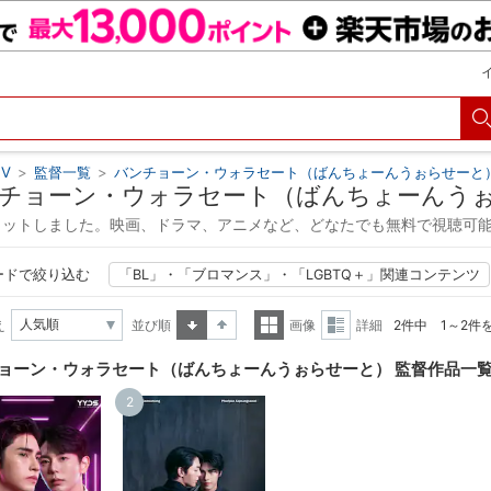
V
>
監督一覧
>
バンチョーン・ウォラセート（ばんちょーんうぉらせーと
チョーン・ウォラセート（ばんちょーんうぉ
ヒットしました。映画、ドラマ、アニメなど、どなたでも無料で視聴可
ードで絞り込む
「BL」・「ブロマンス」・「LGBTQ＋」関連コンテンツ
え
並び順
画像
詳細
2件中 1～2件
昇順
降順
一覧
詳細
ョーン・ウォラセート（ばんちょーんうぉらせーと） 監督作品一
表示
表示
2