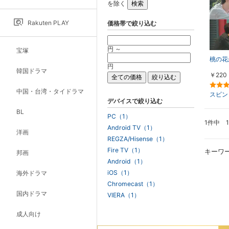
を除く
Rakuten PLAY
価格帯で絞り込む
円 ～
宝塚
桃の花
円
韓国ドラマ
￥220
中国・台湾・タイドラマ
スビン
デバイスで絞り込む
BL
PC（1）
1件中 
Android TV（1）
洋画
REGZA/Hisense（1）
Fire TV（1）
キーワ
邦画
Android（1）
iOS（1）
海外ドラマ
Chromecast（1）
国内ドラマ
VIERA（1）
成人向け