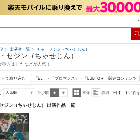
V
>
出演者一覧
>
チャ・セジン（ちゃせじん）
・セジン（ちゃせじん）
が咲きましたなどが人気！
ードで絞り込む
「BL」・「ブロマンス」・「LGBTQ＋」関連コンテンツ
え
並び順
画像
詳細
1件中 1～1件
昇順
降順
一覧
詳細
セジン（ちゃせじん） 出演作品一覧
表示
表示