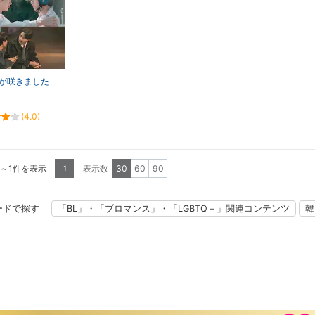
が咲きました
(4.0)
1～1件を表示
表示数
30
60
90
1
ードで探す
「BL」・「ブロマンス」・「LGBTQ＋」関連コンテンツ
韓