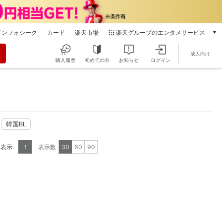
インフォシーク
カード
楽天市場
楽天グループのエンタメサービス
動画配信
成人向け
楽天TV
購入履歴
初めての方
お知らせ
ログイン
本/ゲーム/CD/DVD
楽天ブックス
電子書籍
楽天Kobo
雑誌読み放題
韓国BL
楽天マガジン
音楽配信
を表示
表示数
30
60
90
1
楽天ミュージック
動画配信ガイド
Rakuten PLAY
無料テレビ
Rチャンネル
チケット