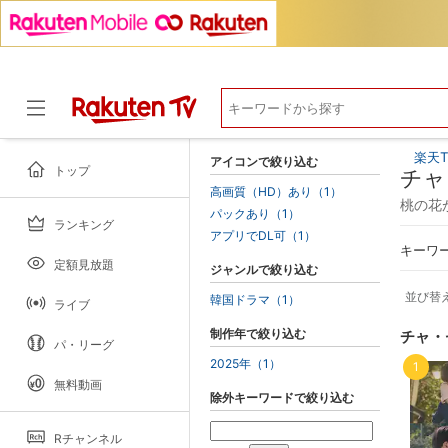
楽天T
アイコンで絞り込む
トップ
チャ
高画質（HD）あり（1）
桃の花
パックあり（1）
ランキング
ドラマ
アプリでDL可（1）
キーワ
定額見放題
ジャンルで絞り込む
並び替
韓国ドラマ（1）
ライブ
制作年で絞り込む
チャ・
パ・リーグ
2025年（1）
1
無料動画
除外キーワードで絞り込む
Rチャンネル