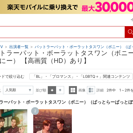
V
>
出演者一覧
>
パットラーパット・ボーラットタスワン（ボニー）（ぱ
トラーパット・ボーラットタスワン（ボニ
にー） 【高画質（HD）あり】
ードで絞り込む
「BL」・「ブロマンス」・「LGBTQ＋」関連コンテンツ
え
並び順
画像
詳細
2件中 1～2件
昇順
降順
一覧
詳細
ラーパット・ボーラットタスワン（ボニー）（ぱっとらーぱっとぼ
表示
表示
2