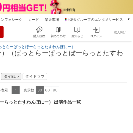
インフォシーク
カード
楽天市場
楽天グループのエンタメサービス
動画配信
成人向け
楽天TV
購入履歴
初めての方
お知らせ
ログイン
本/ゲーム/CD/DVD
っとらーぱっとぼーらっとたすわんぼにー）
楽天ブックス
ー）（ぱっとらーぱっとぼーらっとたすわ
電子書籍
楽天Kobo
雑誌読み放題
タイBL
タイドラマ
楽天マガジン
音楽配信
を表示
表示数
30
60
90
1
楽天ミュージック
動画配信ガイド
ーらっとたすわんぼにー） 出演作品一覧
Rakuten PLAY
無料テレビ
Rチャンネル
チケット