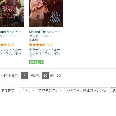
h and Me／ピー
Me and Thee／ミー・
ンド・ミー
アンド・ティー
￥330
(4.8)
(4.9)
ウィット・ルー
ナラーウィット・ルー
ゴースム（ポン
ラットゴースム（ポン
ド）
無料あり
1～2件を表示
表示数
30
60
90
1
ードで探す
「BL」・「ブロマンス」・「LGBTQ＋」関連コンテンツ
タ