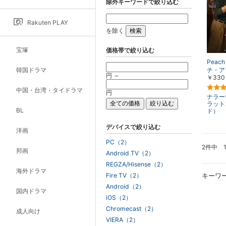
除外キーワードで絞り込む
Rakuten PLAY
を除く
宝塚
価格帯で絞り込む
Peac
韓国ドラマ
チ・ア
円 ～
￥330
中国・台湾・タイドラマ
円
ナラー
ラット
BL
ド）
デバイスで絞り込む
洋画
PC（2）
2件中 
邦画
Android TV（2）
REGZA/Hisense（2）
海外ドラマ
Fire TV（2）
キーワ
Android（2）
国内ドラマ
iOS（2）
Chromecast（2）
成人向け
VIERA（2）