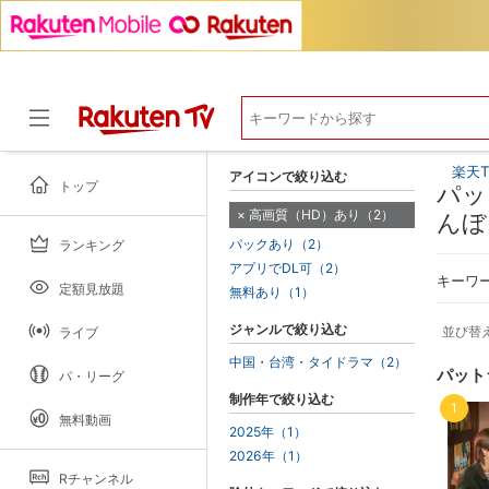
楽天T
アイコンで絞り込む
トップ
パッ
高画質（HD）あり（2）
んぼ
パックあり（2）
ランキング
ドラマ
アプリでDL可（2）
キーワ
定額見放題
無料あり（1）
ジャンルで絞り込む
並び替
ライブ
中国・台湾・タイドラマ（2）
パット
パ・リーグ
制作年で絞り込む
1
無料動画
2025年（1）
2026年（1）
Rチャンネル