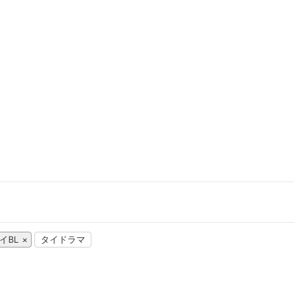
楽天チケット
エンタメニュース
推し楽
イBL
タイドラマ