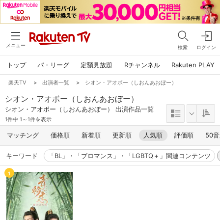
メニュー
検索
ログイン
トップ
パ・リーグ
定額見放題
Rチャンネル
Rakuten PLAY
楽天TV
>
出演者一覧
>
シオン・アオボー（しおんあおぼー）
シオン・アオボー（しおんあおぼー）
シオン・アオボー（しおんあおぼー） 出演作品一覧
1件中 1～1件を表示
マッチング
価格順
新着順
更新順
人気順
評価順
50
キーワード
「BL」・「ブロマンス」・「LGBTQ＋」関連コンテンツ
1