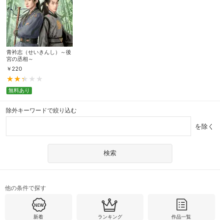
青衿志（せいきんし）～後
宮の丞相～
￥
220
無料あり
除外キーワードで絞り込む
を除く
他の条件で探す
新着
ランキング
作品一覧