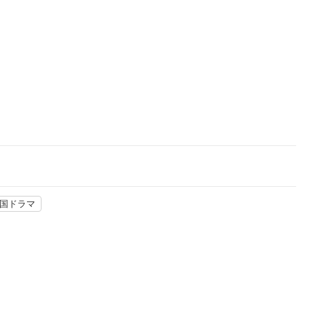
楽天チケット
エンタメニュース
推し楽
国ドラマ