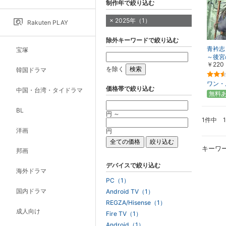
制作年で絞り込む
2025年（1）
Rakuten PLAY
除外キーワードで絞り込む
青衿志
宝塚
～後宮
￥220
を除く
韓国ドラマ
ワン・
価格帯で絞り込む
中国・台湾・タイドラマ
無料
BL
円 ～
1件中 
洋画
円
キーワ
邦画
デバイスで絞り込む
海外ドラマ
PC（1）
国内ドラマ
Android TV（1）
REGZA/Hisense（1）
成人向け
Fire TV（1）
Android（1）