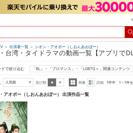
V
>
出演者一覧
>
シオン・アオボー（しおんあおぼー）
・台湾・タイドラマの動画一覧【アプリでD
ードで絞り込む
「BL」・「ブロマンス」・「LGBTQ＋」関連コンテンツ
え
並び順
画像
詳細
1件中 1～1件
昇順
降順
一覧
詳細
・アオボー（しおんあおぼー） 出演作品一覧
表示
表示