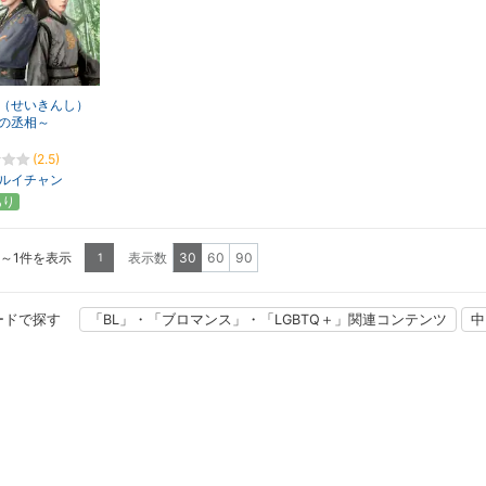
（せいきんし）
の丞相～
(2.5)
ルイチャン
あり
1～1件を表示
表示数
30
60
90
1
ードで探す
「BL」・「ブロマンス」・「LGBTQ＋」関連コンテンツ
中