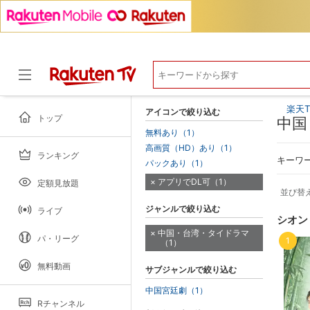
楽天T
アイコンで絞り込む
トップ
中国
無料あり（1）
高画質（HD）あり（1）
ランキング
ドラマ
キーワ
パックあり（1）
アプリでDL可（1）
定額見放題
並び替
ジャンルで絞り込む
ライブ
シオン
中国・台湾・タイドラマ
パ・リーグ
1
（1）
無料動画
サブジャンルで絞り込む
中国宮廷劇（1）
Rチャンネル