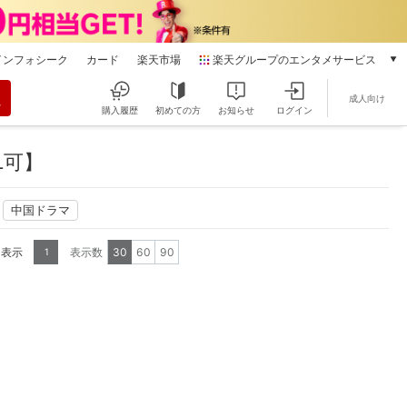
インフォシーク
カード
楽天市場
楽天グループのエンタメサービス
動画配信
成人向け
楽天TV
購入履歴
初めての方
お知らせ
ログイン
本/ゲーム/CD/DVD
楽天ブックス
L可】
電子書籍
楽天Kobo
中国ドラマ
雑誌読み放題
楽天マガジン
を表示
表示数
30
60
90
1
音楽配信
楽天ミュージック
動画配信ガイド
Rakuten PLAY
無料テレビ
Rチャンネル
チケット