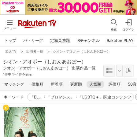
メニュー
検索
ログイン
トップ
パ・リーグ
定額見放題
Rチャンネル
Rakuten PLAY
楽天TV
>
出演者一覧
>
シオン・アオボー（しおんあおぼー）
シオン・アオボー（しおんあおぼー）
シオン・アオボー（しおんあおぼー） 出演作品一覧
1件中 1～1件を表示
マッチング
価格順
新着順
更新順
人気順
評価順
50
キーワード
「BL」・「ブロマンス」・「LGBTQ＋」関連コンテンツ
1