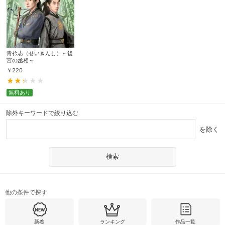
青衿志（せいきんし）～後
宮の丞相～
￥
220
無料あり
除外キーワードで絞り込む
を除く
他の条件で探す
新着
ランキング
作品一覧