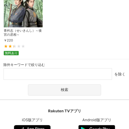
青衿志（せいきんし）～後
宮の丞相～
￥
220
無料あり
除外キーワードで絞り込む
を除く
Rakuten TVアプリ
iOS版アプリ
Android版アプリ