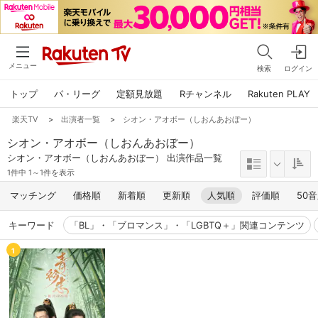
メニュー
検索
ログイン
トップ
パ・リーグ
定額見放題
Rチャンネル
Rakuten PLAY
楽天TV
>
出演者一覧
>
シオン・アオボー（しおんあおぼー）
シオン・アオボー（しおんあおぼー）
シオン・アオボー（しおんあおぼー） 出演作品一覧
1件中 1～1件を表示
マッチング
価格順
新着順
更新順
人気順
評価順
50
キーワード
「BL」・「ブロマンス」・「LGBTQ＋」関連コンテンツ
1