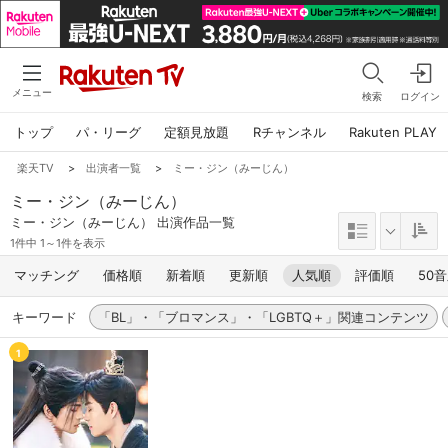
メニュー
検索
ログイン
トップ
パ・リーグ
定額見放題
Rチャンネル
Rakuten PLAY
楽天TV
>
出演者一覧
>
ミー・ジン（みーじん）
ミー・ジン（みーじん）
ミー・ジン（みーじん） 出演作品一覧
1件中 1～1件を表示
マッチング
価格順
新着順
更新順
人気順
評価順
50
キーワード
「BL」・「ブロマンス」・「LGBTQ＋」関連コンテンツ
1