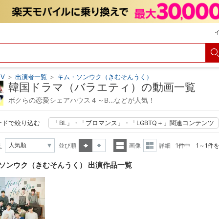
V
>
出演者一覧
>
キム・ソンウク（きむそんうく）
韓国ドラマ（バラエティ）の動画一覧
ボクらの恋愛シェアハウス４～B…などが人気！
ードで絞り込む
「BL」・「ブロマンス」・「LGBTQ＋」関連コンテンツ
え
並び順
画像
詳細
1件中 1～1件
昇順
降順
一覧
詳細
ソンウク（きむそんうく） 出演作品一覧
表示
表示