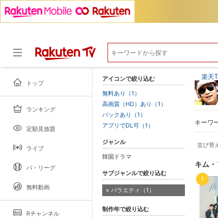
楽天T
アイコンで絞り込む
トップ
無料あり（1）
高画質（HD）あり（1）
ランキング
ドラマ
パックあり（1）
キーワ
アプリでDL可（1）
定額見放題
ジャンル
並び替
ライブ
韓国ドラマ
キム・
パ・リーグ
サブジャンルで絞り込む
1
無料動画
バラエティ（1）
制作年で絞り込む
Rチャンネル