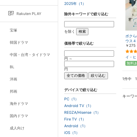
2025年（1）
Rakuten PLAY
除外キーワードで絞り込む
宝塚
を除く
ボクら
ウス４～
韓国ドラマ
価格帯で絞り込む
￥275
（アン
中国・台湾・タイドラマ
イ・ヒ
円 ～
無料
BL
円
1件中 
洋画
デバイスで絞り込む
邦画
キーワ
PC（1）
海外ドラマ
Android TV（1）
REGZA/Hisense（1）
国内ドラマ
Fire TV（1）
Android（1）
成人向け
iOS（1）