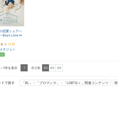
の恋愛シェアハ
Boys Love ∞
リミテッド） ～
(3.8)
ョヌジュン
あり
1～1件を表示
表示数
30
60
90
1
ードで探す
「BL」・「ブロマンス」・「LGBTQ＋」関連コンテンツ
韓