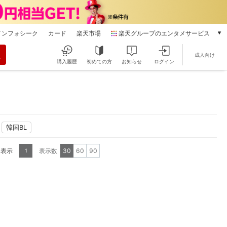
インフォシーク
カード
楽天市場
楽天グループのエンタメサービス
動画配信
成人向け
楽天TV
購入履歴
初めての方
お知らせ
ログイン
本/ゲーム/CD/DVD
楽天ブックス
電子書籍
楽天Kobo
雑誌読み放題
韓国BL
楽天マガジン
音楽配信
を表示
表示数
30
60
90
1
楽天ミュージック
動画配信ガイド
Rakuten PLAY
無料テレビ
Rチャンネル
チケット