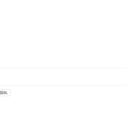
楽天チケット
エンタメニュース
推し楽
国BL