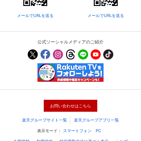
メールでURLを送る
メールでURLを送る
公式ソーシャルメディアのご紹介
会員設定
会員情報
閉じる
お問い合わせはこちら
基本情報、本人連絡先、パスワード 、クレ
会員情報変更
ジットカード情報の変更が可能です。
楽天グループサイト一覧
楽天グループアプリ一覧
表示モード：
スマートフォン
PC
決済方法変更
決済方法の変更が可能です。