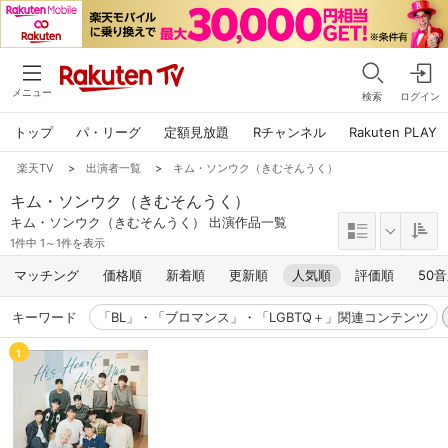
メニュー
検索
ログイン
トップ
パ・リーグ
定額見放題
Rチャンネル
Rakuten PLAY
楽天TV
>
出演者一覧
>
キム・ソンウク（きむそんうく）
キム・ソンウク（きむそんうく）
キム・ソンウク（きむそんうく） 出演作品一覧
1件中 1～1件を表示
マッチング
価格順
新着順
更新順
人気順
評価順
50
キーワード
「BL」・「ブロマンス」・「LGBTQ＋」関連コンテンツ
1