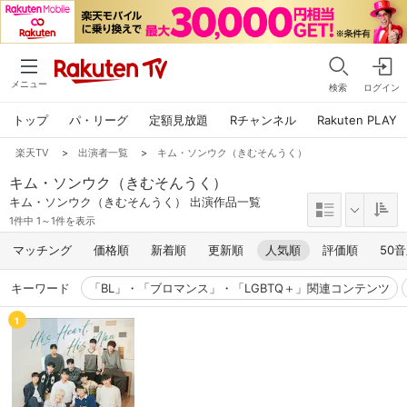
メニュー
検索
ログイン
トップ
パ・リーグ
定額見放題
Rチャンネル
Rakuten PLAY
楽天TV
>
出演者一覧
>
キム・ソンウク（きむそんうく）
キム・ソンウク（きむそんうく）
キム・ソンウク（きむそんうく） 出演作品一覧
1件中 1～1件を表示
マッチング
価格順
新着順
更新順
人気順
評価順
50
キーワード
「BL」・「ブロマンス」・「LGBTQ＋」関連コンテンツ
1