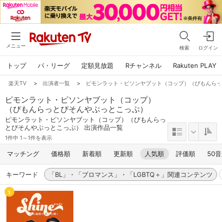
メニュー
検索
ログイン
トップ
パ・リーグ
定額見放題
Rチャンネル
Rakuten PLAY
楽天TV
>
出演者一覧
>
ピモンラット・ピソンヤブット（コップ）（ぴもんら
ピモンラット・ピソンヤブット（コップ）
（ぴもんらっとぴそんやぶっとこっぷ）
ピモンラット・ピソンヤブット（コップ）（ぴもんらっ
とぴそんやぶっとこっぷ） 出演作品一覧
1件中 1～1件を表示
マッチング
価格順
新着順
更新順
人気順
評価順
50
キーワード
「BL」・「ブロマンス」・「LGBTQ＋」関連コンテンツ
1