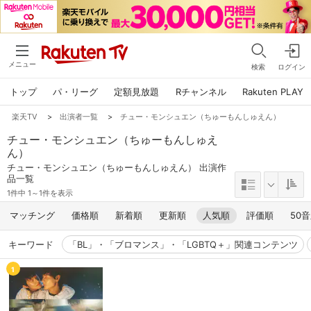
メニュー
検索
ログイン
トップ
パ・リーグ
定額見放題
Rチャンネル
Rakuten PLAY
楽天TV
>
出演者一覧
>
チュー・モンシュエン（ちゅーもんしゅえん）
チュー・モンシュエン（ちゅーもんしゅえ
ん）
チュー・モンシュエン（ちゅーもんしゅえん） 出演作
品一覧
1件中 1～1件を表示
マッチング
価格順
新着順
更新順
人気順
評価順
50
キーワード
「BL」・「ブロマンス」・「LGBTQ＋」関連コンテンツ
1