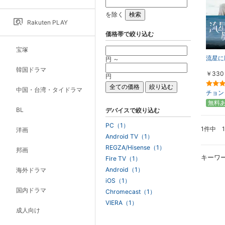
を除く
Rakuten PLAY
価格帯で絞り込む
宝塚
流星に
円 ～
韓国ドラマ
￥330
円
中国・台湾・タイドラマ
チョン
無料
BL
デバイスで絞り込む
PC（1）
1件中 
洋画
Android TV（1）
REGZA/Hisense（1）
邦画
キーワ
Fire TV（1）
Android（1）
海外ドラマ
iOS（1）
国内ドラマ
Chromecast（1）
VIERA（1）
成人向け