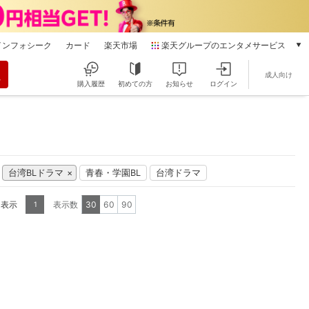
インフォシーク
カード
楽天市場
楽天グループのエンタメサービス
動画配信
成人向け
楽天TV
購入履歴
初めての方
お知らせ
ログイン
本/ゲーム/CD/DVD
楽天ブックス
電子書籍
楽天Kobo
雑誌読み放題
台湾BLドラマ
青春・学園BL
台湾ドラマ
楽天マガジン
音楽配信
を表示
表示数
30
60
90
1
楽天ミュージック
動画配信ガイド
Rakuten PLAY
無料テレビ
Rチャンネル
チケット