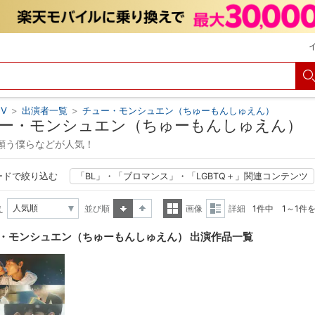
V
>
出演者一覧
>
チュー・モンシュエン（ちゅーもんしゅえん）
ー・モンシュエン（ちゅーもんしゅえん）
願う僕らなどが人気！
ードで絞り込む
「BL」・「ブロマンス」・「LGBTQ＋」関連コンテンツ
え
並び順
画像
詳細
1件中 1～1件
昇順
降順
一覧
詳細
・モンシュエン（ちゅーもんしゅえん） 出演作品一覧
表示
表示