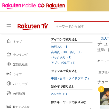
楽天T
アイコンで絞り込む
トップ
チュ
無料あり（1）
流星に
高画質（HD）あり（1）
ランキング
ドラマ
パックあり（1）
キーワ
アプリでDL可（1）
定額見放題
ジャンルで絞り込む
並び替
ライブ
中国・台湾・タイドラマ（1）
チュー
パ・リーグ
制作年で絞り込む
1
無料動画
2026年（1）
除外キーワードで絞り込む
Rチャンネル