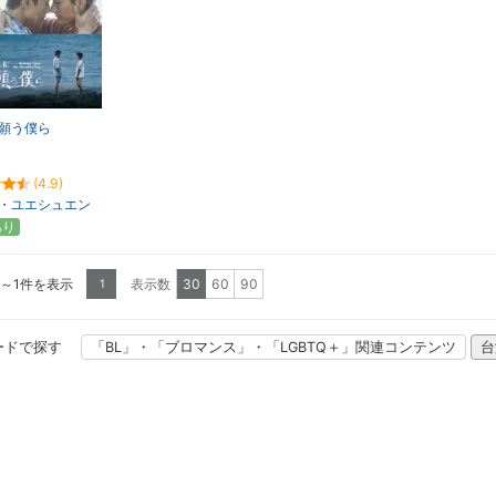
願う僕ら
(4.9)
・ユエシュエン
あり
1～1件を表示
表示数
30
60
90
1
ードで探す
「BL」・「ブロマンス」・「LGBTQ＋」関連コンテンツ
台