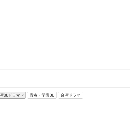
楽天チケット
エンタメニュース
推し楽
湾BLドラマ
青春・学園BL
台湾ドラマ