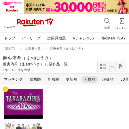
メニュー
検索
ログイン
トップ
パ・リーグ
定額見放題
Rチャンネル
Rakuten PLAY
楽天TV
>
出演者一覧
>
麻央侑希（まおゆうき）
麻央侑希（まおゆうき）
麻央侑希（まおゆうき） 出演作品一覧
1件中 1～1件を表示
マッチング
価格順
新着順
更新順
人気順
評価順
50
1