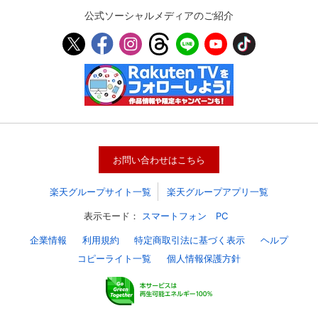
公式ソーシャルメディアのご紹介
お問い合わせはこちら
楽天グループサイト一覧
楽天グループアプリ一覧
会員設定
会員情報
閉じる
表示モード：
スマートフォン
PC
企業情報
利用規約
特定商取引法に基づく表示
ヘルプ
基本情報、本人連絡先、パスワード 、クレ
コピーライト一覧
個人情報保護方針
会員情報変更
ジットカード情報の変更が可能です。
決済方法変更
決済方法の変更が可能です。