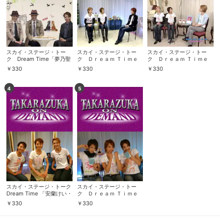
スカイ・ステージ・トー
スカイ・ステージ・トー
スカイ・ステージ・トー
ク Dream Time「夢乃聖
ク Ｄｒｅａｍ Ｔｉｍｅ
ク Ｄｒｅａｍ Ｔｉｍｅ
夏・真地佑果・永久輝せ
「凰稀かなめ・夢乃聖夏・
「涼紫央・夢乃聖夏・紅ゆ
￥
330
￥
330
￥
330
あ」
紅ゆずる」
ずる」
4
5
スカイ・ステージ・トーク
スカイ・ステージ・トー
Dream Time 「安蘭けい・
ク Ｄｒｅａｍ Ｔｉｍｅ
和涼華・夢乃聖夏」
「柚希礼音・夢乃聖夏・紅
￥
330
￥
330
ゆずる」