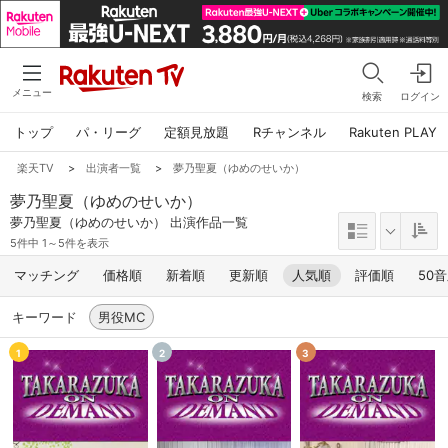
メニュー
検索
ログイン
トップ
パ・リーグ
定額見放題
Rチャンネル
Rakuten PLAY
楽天TV
>
出演者一覧
>
夢乃聖夏（ゆめのせいか）
夢乃聖夏（ゆめのせいか）
夢乃聖夏（ゆめのせいか） 出演作品一覧
5件中 1～5件を表示
マッチング
価格順
新着順
更新順
人気順
評価順
50
キーワード
男役MC
1
2
3