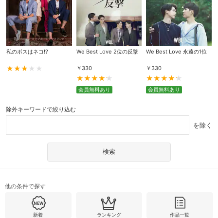
私のボスはネコ!?
We Best Love 2位の反撃
We Best Love 永遠の1位
￥
330
￥
330
会員無料あり
会員無料あり
除外キーワードで絞り込む
を除く
他の条件で探す
新着
ランキング
作品一覧