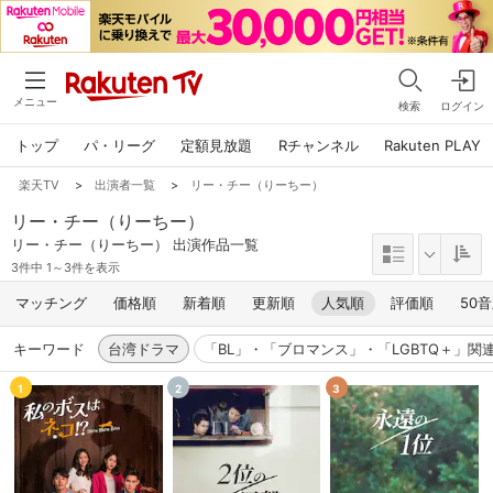
メニュー
検索
ログイン
トップ
パ・リーグ
定額見放題
Rチャンネル
Rakuten PLAY
楽天TV
>
出演者一覧
>
リー・チー（りーちー）
リー・チー（りーちー）
リー・チー（りーちー） 出演作品一覧
3件中 1～3件を表示
マッチング
価格順
新着順
更新順
人気順
評価順
50
キーワード
台湾ドラマ
「BL」・「ブロマンス」・「LGBTQ＋」関
1
2
3