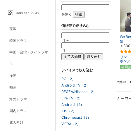
Rakuten PLAY
を除く
価格帯で絞り込む
宝塚
We Be
円 ～
韓国ドラマ
撃
￥330
円
中国・台湾・タイドラマ
リン・
ホン／S
BL
会員
デバイスで絞り込む
洋画
PC（2）
2件中 
Android TV（2）
邦画
REGZA/Hisense（2）
Fire TV（2）
キーワ
海外ドラマ
Android（2）
国内ドラマ
iOS（2）
Chromecast（2）
成人向け
VIERA（2）