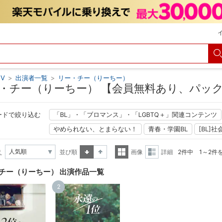
V
>
出演者一覧
>
リー・チー（りーちー）
・チー（りーちー） 【会員無料あり、パッ
ードで絞り込む
「BL」・「ブロマンス」・「LGBTQ＋」関連コンテンツ
やめられない、とまらない！
青春・学園BL
[BL]社
え
並び順
画像
詳細
2件中 1～2件
昇順
降順
一覧
詳細
チー（りーちー） 出演作品一覧
表示
表示
2