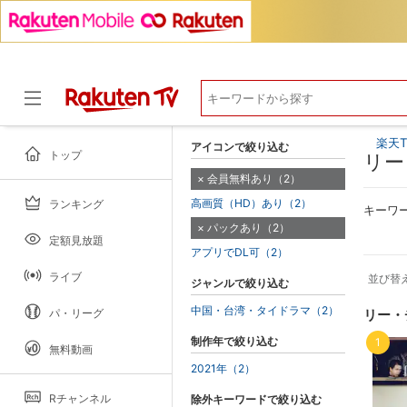
楽天T
アイコンで絞り込む
トップ
リー
会員無料あり（2）
高画質（HD）あり（2）
ランキング
ドラマ
キーワ
パックあり（2）
定額見放題
アプリでDL可（2）
ライブ
並び替
ジャンルで絞り込む
中国・台湾・タイドラマ（2）
パ・リーグ
リー・
制作年で絞り込む
1
無料動画
2021年（2）
Rチャンネル
除外キーワードで絞り込む