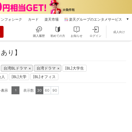
インフォシーク
カード
楽天市場
楽天グループのエンタメサービス
動画配信
成人向け
楽天TV
購入履歴
初めての方
お知らせ
ログイン
本/ゲーム/CD/DVD
楽天ブックス
クあり】
電子書籍
楽天Kobo
台湾BLドラマ
台湾ドラマ
[BL]大学生
雑誌読み放題
楽天マガジン
会人
[BL]大学
[BL]オフィス
音楽配信
楽天ミュージック
を表示
表示数
30
60
90
1
動画配信ガイド
Rakuten PLAY
無料テレビ
Rチャンネル
チケット