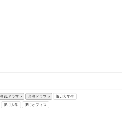
楽天チケット
エンタメニュース
推し楽
湾BLドラマ
台湾ドラマ
[BL]大学生
[BL]大学
[BL]オフィス