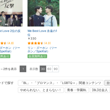
st Love 2位の反
We Best Love 永遠の1
位
￥330
(4.8)
(4.9)
ズーホン（ツー
リン・ズーホン（ツー
peXial）
ホン／SpeXial）
無料あり
会員無料あり
1～2件を表示
表示数
30
60
90
1
ードで探す
「BL」・「ブロマンス」・「LGBTQ＋」関連コンテンツ
台
やめられない、とまらない！
青春・学園BL
[BL]社会人