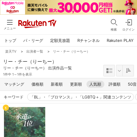
メニュー
検索
ログイン
トップ
パ・リーグ
定額見放題
Rチャンネル
Rakuten PLAY
楽天TV
>
出演者一覧
>
リー・チー（りーちー）
リー・チー（りーちー）
リー・チー（りーちー） 出演作品一覧
1件中 1～1件を表示
マッチング
価格順
新着順
更新順
人気順
評価順
50
キーワード
「BL」・「ブロマンス」・「LGBTQ＋」関連コンテンツ
1