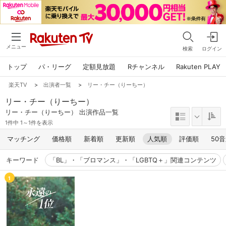
メニュー
検索
ログイン
トップ
パ・リーグ
定額見放題
Rチャンネル
Rakuten PLAY
楽天TV
>
出演者一覧
>
リー・チー（りーちー）
リー・チー（りーちー）
リー・チー（りーちー） 出演作品一覧
1件中 1～1件を表示
マッチング
価格順
新着順
更新順
人気順
評価順
50
キーワード
「BL」・「ブロマンス」・「LGBTQ＋」関連コンテンツ
1