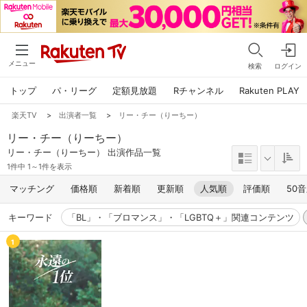
メニュー
検索
ログイン
トップ
パ・リーグ
定額見放題
Rチャンネル
Rakuten PLAY
楽天TV
>
出演者一覧
>
リー・チー（りーちー）
リー・チー（りーちー）
リー・チー（りーちー） 出演作品一覧
1件中 1～1件を表示
マッチング
価格順
新着順
更新順
人気順
評価順
50
キーワード
「BL」・「ブロマンス」・「LGBTQ＋」関連コンテンツ
1