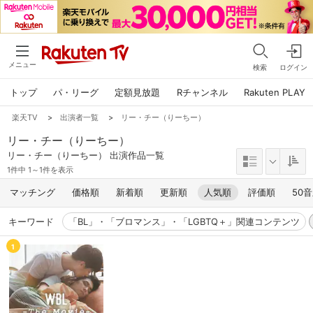
メニュー
検索
ログイン
トップ
パ・リーグ
定額見放題
Rチャンネル
Rakuten PLAY
楽天TV
>
出演者一覧
>
リー・チー（りーちー）
リー・チー（りーちー）
リー・チー（りーちー） 出演作品一覧
1件中 1～1件を表示
マッチング
価格順
新着順
更新順
人気順
評価順
50
キーワード
「BL」・「ブロマンス」・「LGBTQ＋」関連コンテンツ
1