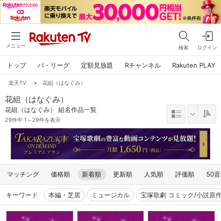
メニュー
検索
ログイン
トップ
パ・リーグ
定額見放題
Rチャンネル
Rakuten PLAY
楽天TV
>
花組（はなぐみ）
花組（はなぐみ）
花組（はなぐみ） 組名作品一覧
29件中 1～29件を表示
マッチング
価格順
新着順
更新順
人気順
評価順
50
キーワード
本編・芝居
ミュージカル
宝塚歌劇 コミック/小説原