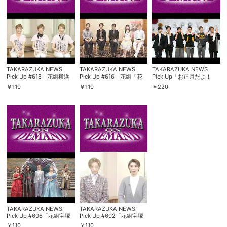
TAKARAZUKA NEWS
TAKARAZUKA NEWS
TAKARAZUKA NEWS
Pick Up #618「花組横浜
Pick Up #616「花組『花
Pick Up「お正月だよ！
アリーナ公演『恋スル
より男子』インタビュー」
Hey!Say!パネルアタック
￥
110
￥
110
￥
220
ARENA』稽古場レポー
～2019年5月より～
2019～花組編～」～2019
ト」～2019年6月より～
年1月 お正月スペシャル!よ
り～
TAKARAZUKA NEWS
TAKARAZUKA NEWS
Pick Up #606「花組宝塚
Pick Up #602「花組宝塚
大劇場公演
大劇場公演
￥
110
￥
110