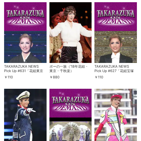
購入明細
４ヵ月分の購入明細の確認が可能です。
現在獲得済みのお得なクーポンを確認でき
Myクーポン
ます。
レンタル、購入、定額見放題の購入履歴の
購入履歴
確認が可能です。こちらから視聴いただく
TAKARAZUKA NEWS
ポーの一族（’18年花組・
TAKARAZUKA NEWS
と便利です。
Pick Up #631「花組東京
東京・千秋楽）
Pick Up #627「花組宝塚
宝塚劇場公演千秋楽明日海
大劇場公演千秋楽明日海り
￥
110
￥
880
￥
110
りお退団挨拶」～2019年
お退団挨拶」～2019年10
お気に入りに登録した作品を確認できま
11月より～
月より～
お気に入り
す。お気に入りに追加した作品の削除も可
能です。
サイト内の閲覧履歴を確認できます。履歴
閲覧履歴
の削除も可能です。
サイト内で表示される作品の表示制限が可
視聴年齢制限
能です。5段階の年齢区分から選択できま
す。