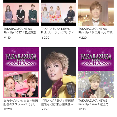
TAKARAZUKA NEWS
TAKARAZUKA NEWS
TAKARAZUKA NEWS
Pick Up #637「花組東京
Pick Up「プリ×プリ ティ
Pick Up「明日海りお 卒業
国際フォーラム公演
ータイム 花組」
インタビュー」～2019年
￥
110
￥
220
￥
220
『DANCE OLYMPIA』稽
11月より～
古場レポート」～2019年
12月より～
会員設定
会員情報
閉じる
基本情報、本人連絡先、パスワード 、クレ
会員情報変更
ジットカード情報の変更が可能です。
タカラヅカのミカタ～動画
『恋スルARENA』動画配
TAKARAZUKA NEWS
配信のススメ～#3【オリ
信限定 ほぼ未公開映像～
Pick Up「You☆教えて
ジナル編集版】
「恋スルＭＩんなに密
よ！スターに聞きたい10の
￥
220
￥
220
￥
110
着!!!」～
コト 鳳月杏」
決済方法変更
決済方法の変更が可能です。