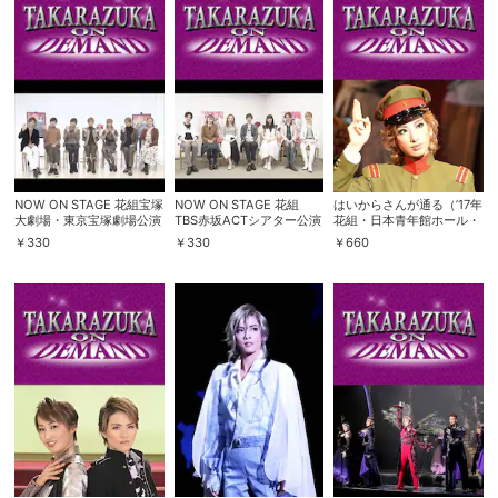
NOW ON STAGE 花組宝塚
NOW ON STAGE 花組
はいからさんが通る（’17年
大劇場・東京宝塚劇場公演
TBS赤坂ACTシアター公演
花組・日本青年館ホール・
『CASANOVA』
『花より男子』
千秋楽）
￥
330
￥
330
￥
660