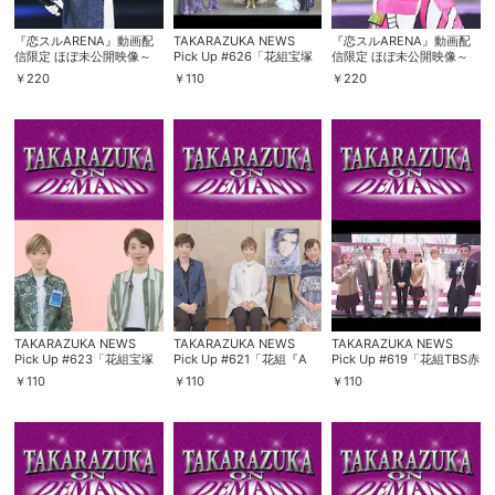
スマホなどでRakuten TVを視聴する際のデ
『恋スルARENA』動画配
TAKARAZUKA NEWS
『恋スルARENA』動画配
視聴デバイス一覧
バイス連携の設定ができます。
信限定 ほぼ未公開映像～
Pick Up #626「花組宝塚
信限定 ほぼ未公開映像～
「恋スルＳＵっごい2日
大劇場公演『A Fairy Tale
「恋スルＡっと驚く1日
￥
220
￥
110
￥
220
目!!」～
－青い薔薇の精－』『シャ
目!」 ～
ルム！』突撃レポート」～
視聴年齢制限の変更時にパスコード入力が
2019年9月より～
パスコード設定
求められるのでお子さまがいても安心で
す。
メルマガの配信停止、配信先のメールアド
メルマガ
レスの変更が可能です。
定額見放題コンテンツの解約はこちらから
定額見放題解約
可能です。
TAKARAZUKA NEWS
TAKARAZUKA NEWS
TAKARAZUKA NEWS
Pick Up #623「花組宝塚
Pick Up #621「花組『A
Pick Up #619「花組TBS赤
ログアウト
大劇場公演『A Fairy Tale
Fairy Tale －青い薔薇の精
坂ACTシアター公演『花よ
￥
110
￥
110
￥
110
－青い薔薇の精－』『シャ
－』『シャルム！』インタ
り男子』突撃レポート」～
ルム！』稽古場トーク」～
ビュー」～2019年7月より
2019年6月より～
2019年8月より～
～