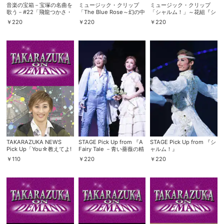
音楽の宝箱－宝塚の名曲を
ミュージック・クリップ
ミュージック・クリップ
歌う－#22「飛龍つかさ・
「The Blue Rose～幻の中
「シャルム！」～花組『シ
一之瀬航季」
に咲く花～」～花組『A
ャルム！』より～
￥
220
￥
220
￥
220
Fairy Tale -青い薔薇の
精-』より～
TAKARAZUKA NEWS
STAGE Pick Up from 『A
STAGE Pick Up from 『シ
Pick Up「You☆教えてよ!
Fairy Tale －青い薔薇の精
ャルム！』
スターに聞きたい10のコト
－』
￥
110
￥
220
￥
220
水美舞斗」