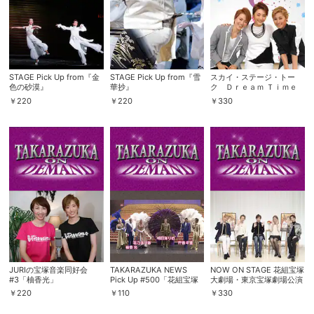
STAGE Pick Up from『金
STAGE Pick Up from『雪
スカイ・ステージ・トー
色の砂漠』
華抄』
ク Ｄｒｅａｍ Ｔｉｍｅ
「芹香斗亜・水美舞斗・飛
￥
220
￥
220
￥
330
龍つかさ」
会員設定
会員情報
閉じる
基本情報、本人連絡先、パスワード 、クレ
会員情報変更
ジットカード情報の変更が可能です。
JURIの宝塚音楽同好会
TAKARAZUKA NEWS
NOW ON STAGE 花組宝塚
#3「柚香光」
Pick Up #500「花組宝塚
大劇場・東京宝塚劇場公演
大劇場公演『雪華抄』『金
『雪華抄』『金色の砂漠』
￥
220
￥
110
￥
330
色の砂漠』突撃レポート」
決済方法変更
決済方法の変更が可能です。
～2016年11月より～