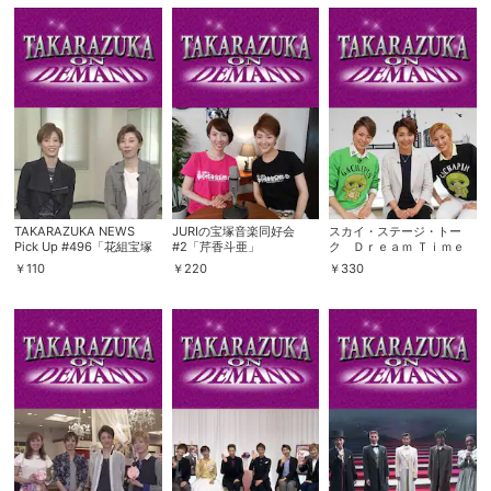
購入明細
４ヵ月分の購入明細の確認が可能です。
現在獲得済みのお得なクーポンを確認でき
Myクーポン
ます。
レンタル、購入、定額見放題の購入履歴の
購入履歴
確認が可能です。こちらから視聴いただく
TAKARAZUKA NEWS
JURIの宝塚音楽同好会
スカイ・ステージ・トー
と便利です。
Pick Up #496「花組宝塚
#2「芹香斗亜」
ク Ｄｒｅａｍ Ｔｉｍｅ
大劇場公演『雪華抄』『金
「鳳真由・水美舞斗・飛龍
￥
110
￥
220
￥
330
色の砂漠』稽古場トーク」
つかさ」
お気に入りに登録した作品を確認できま
～2016年10月より～
お気に入り
す。お気に入りに追加した作品の削除も可
能です。
サイト内の閲覧履歴を確認できます。履歴
閲覧履歴
の削除も可能です。
サイト内で表示される作品の表示制限が可
視聴年齢制限
能です。5段階の年齢区分から選択できま
す。