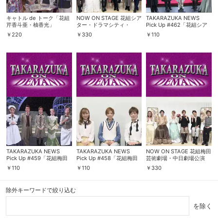
スマホなどでRakuten TVを視聴する際のデ
キャトル de トーク「花組
NOW ON STAGE 花組シア
TAKARAZUKA NEWS
視聴デバイス一覧
バイス連携の設定ができます。
芹香斗亜・柚香光」
ター・ドラマシティ・
Pick Up #462「花組シア
KAAT神奈川芸術劇場公演
ター・ドラマシティ公演
￥
220
￥
330
￥
110
『For the people —リン
『For the people —リン
カーン 自由を求めた男
カーン 自由を求めた男
視聴年齢制限の変更時にパスコード入力が
—』
—』突撃レポート」～
パスコード設定
求められるのでお子さまがいても安心で
2016年2月より～
す。
メルマガの配信停止、配信先のメールアド
メルマガ
レスの変更が可能です。
定額見放題コンテンツの解約はこちらから
定額見放題解約
可能です。
TAKARAZUKA NEWS
TAKARAZUKA NEWS
NOW ON STAGE 花組梅田
Pick Up #459「花組梅田
Pick Up #458「花組梅田
芸術劇場・中日劇場公演
ログアウト
芸術劇場公演『Ernest in
芸術劇場公演『Ernest in
『Ernest in Love』
￥
110
￥
110
￥
330
Love』突撃レポート」～
Love』稽古場レポート」
2016年2月より～
～2016年1月より～
除外キーワードで絞り込む
を除く