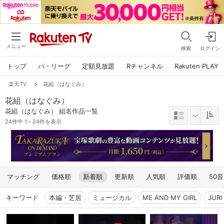
メニュー
検索
ログイン
トップ
パ・リーグ
定額見放題
Rチャンネル
Rakuten PLAY
楽天TV
>
花組（はなぐみ）
花組（はなぐみ）
花組（はなぐみ） 組名作品一覧
24件中 1～24件を表示
マッチング
価格順
新着順
更新順
人気順
評価順
50
キーワード
本編・芝居
ミュージカル
ME AND MY GIRL
JURI