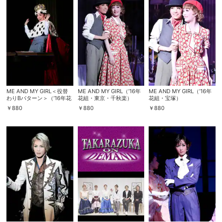
ME AND MY GIRL＜役替
ME AND MY GIRL（’16年
ME AND MY GIRL（’16年
わりBパターン＞（’16年花
花組・東京・千秋楽）
花組・宝塚）
組・宝塚）
￥
880
￥
880
￥
880