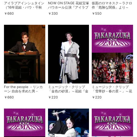
アイラブアインシュタイン
NOW ON STAGE 花組宝塚
仮面のロマネスク～ラクロ
（’16年花組・バウ・千秋
バウホール公演『アイラブ
作「危険な関係」より～
楽）
アインシュタイン』
（’16年花組・全国）
￥
660
￥
330
￥
550
For the people －リンカ
ミュージック・クリップ
ミュージック・クリップ
ーン 自由を求めた男－
「金色の砂漠」～花組『金
「雪華抄－春の景－」～花
（’16年花組・ドラマシテ
色の砂漠』より～
組『雪華抄』より～
￥
660
￥
220
￥
220
ィ）