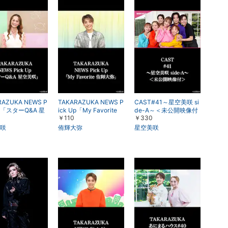
楽天チケット
エンタメニュース
推し楽
RAZUKA NEWS P
TAKARAZUKA NEWS P
CAST#41～星空美咲 si
Up「スターQ&A 星
ick Up「My Favorite
de-A～＜未公開映像付
￥110
￥330
」
侑輝大弥」
＞
咲
侑輝大弥
星空美咲