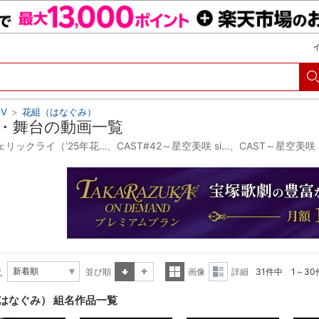
V
>
花組（はなぐみ）
・舞台の動画一覧
リックライ（’25年花…、CAST#42～星空美咲 si…、CAST～星空
え
並び順
画像
詳細
31件中 1～3
昇順
降順
一覧
詳細
はなぐみ） 組名作品一覧
表示
表示