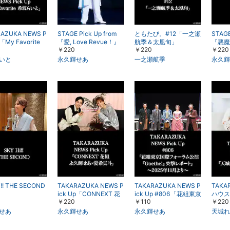
AZUKA NEWS P
STAGE Pick Up from
ともたび。#12「一之瀬
STAGE
p「My Favorite
『愛, Love Revue！』
航季＆太凰旬」
『悪魔
￥220
￥220
￥220
いと」
いと
永久輝せあ
一之瀬航季
永久輝
i!! THE SECOND
TAKARAZUKA NEWS P
TAKARAZUKA NEWS P
TAK
ick Up「CONNEXT 花
ick Up #806「花組東京
ハウス
￥220
￥110
￥220
組 永久輝せあ×夏希真
国際フォーラム公演『G
ん・湖
斗」
oethe!』突撃レポー
せあ
永久輝せあ
永久輝せあ
天城れ
ト」～2025年11月より
～