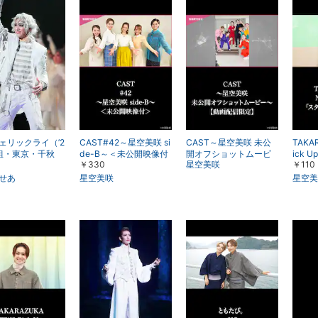
ェリックライ（’2
CAST#42～星空美咲 si
CAST～星空美咲 未公
TAKA
組・東京・千秋
de-B～＜未公開映像付
開オフショットムービ
ick 
￥330
星空美咲
￥110
＞
ー～【動画配信限定】
空美咲
せあ
星空美咲
星空美