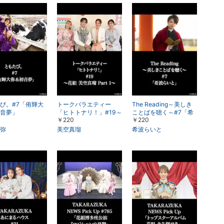
び。#7「侑輝大
トークバラエティー
The Reading～美しき
音夢」
「ヒトトナリ！」#19～
ことばを聴く～#7「希
￥220
￥220
花組 美空真瑠 Part 1～
波らいと」
弥
美空真瑠
希波らいと