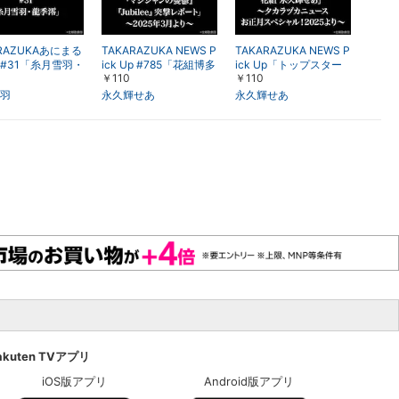
ARAZUKAあにまる
TAKARAZUKA NEWS P
TAKARAZUKA NEWS P
#31「糸月雪羽・
ick Up #785「花組博多
ick Up「トップスター
￥110
￥110
」
座公演『マジシャンの
アルバム 花組 永久輝せ
憂鬱』『Jubilee』突撃
あ」～タカラヅカニュ
羽
永久輝せあ
永久輝せあ
レポート」～2025年3
ースお正月スペシャ
月より～
ル！2025より～
akuten TVアプリ
iOS版アプリ
Android版アプリ