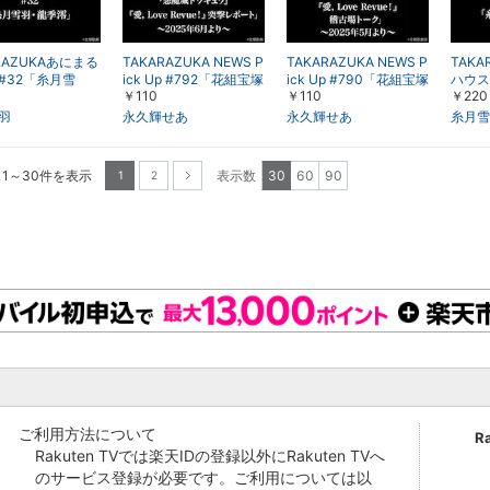
RAZUKAあにまる
TAKARAZUKA NEWS P
TAKARAZUKA NEWS P
TAK
#32「糸月雪
ick Up #792「花組宝塚
ick Up #790「花組宝塚
ハウス
￥110
￥110
￥220
季澪」
大劇場公演『悪魔城ド
大劇場公演『悪魔城ド
龍季澪
ラキュラ』『愛, Love R
ラキュラ』『愛, Love R
羽
永久輝せあ
永久輝せあ
糸月雪
evue！』突撃レポー
evue！』稽古場トー
ト」～2025年6月より
ク」～2025年5月より
～
～
 1～30件を表示
表示数
30
60
90
1
2
次へ
ご利用方法について
R
Rakuten TVでは楽天IDの登録以外にRakuten TVへ
のサービス登録が必要です。ご利用については以