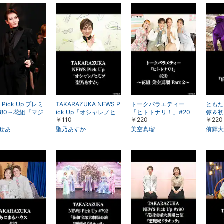
 Pick Up プレミ
TAKARAZUKA NEWS P
トークバラエティー
ともた
180～花組『マジ
ick Up「オシャレノヒ
「ヒトトナリ！」#20
弥＆初
￥110
￥220
￥220
の憂鬱』（’25
ミツ 聖乃あすか」
～花組 美空真瑠 Part 2
多座）より～
～
せあ
聖乃あすか
美空真瑠
侑輝大