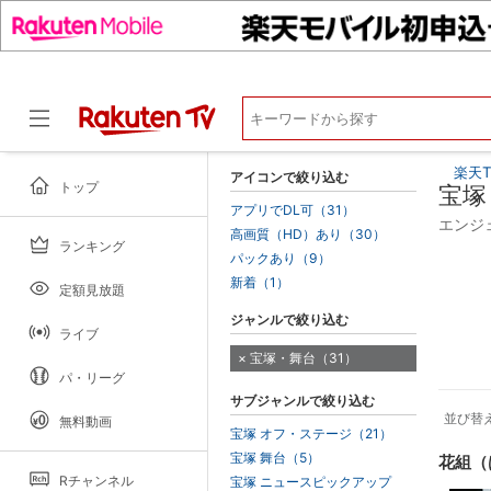
楽天T
アイコンで絞り込む
トップ
宝塚
アプリでDL可（31）
エンジェ
高画質（HD）あり（30）
ランキング
ドラマ
パックあり（9）
新着（1）
定額見放題
ジャンルで絞り込む
ライブ
宝塚・舞台（31）
パ・リーグ
サブジャンルで絞り込む
並び替
無料動画
宝塚 オフ・ステージ（21）
宝塚 舞台（5）
花組（
Rチャンネル
宝塚 ニュースピックアップ