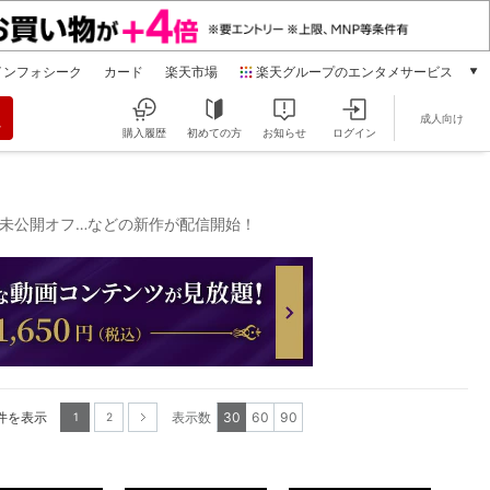
インフォシーク
カード
楽天市場
楽天グループのエンタメサービス
動画配信
成人向け
楽天TV
購入履歴
初めての方
お知らせ
ログイン
本/ゲーム/CD/DVD
楽天ブックス
電子書籍
美咲 未公開オフ…などの新作が配信開始！
楽天Kobo
雑誌読み放題
楽天マガジン
音楽配信
楽天ミュージック
動画配信ガイド
Rakuten PLAY
0件を表示
表示数
30
60
90
無料テレビ
1
2
Rチャンネル
次へ
チケット