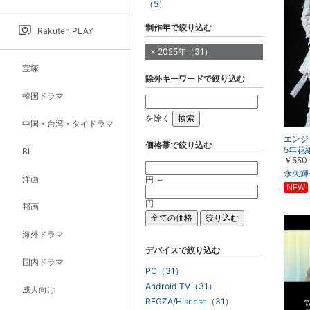
（5）
制作年で絞り込む
Rakuten PLAY
2025年（31）
宝塚
除外キーワードで絞り込む
韓国ドラマ
を除く
中国・台湾・タイドラマ
エンジ
価格帯で絞り込む
5年花
BL
￥550
楽）
永久輝
洋画
円 ～
円
邦画
海外ドラマ
デバイスで絞り込む
国内ドラマ
PC（31）
Android TV（31）
成人向け
REGZA/Hisense（31）