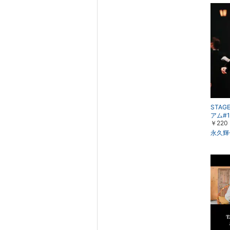
STAGE
アム#
￥220
シャン
年・博
永久輝