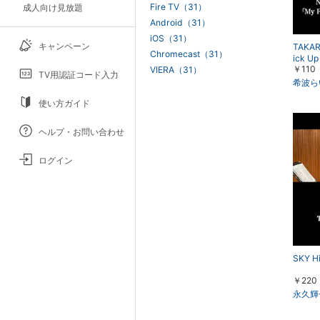
Fire TV（31）
成人向け見放題
Android（31）
iOS（31）
キャンペーン
TAKAR
Chromecast（31）
ick U
￥110
VIERA（31）
希波ら
TV用認証コード入力
希波ら
使い方ガイド
ヘルプ・お問い合わせ
ログイン
SKY H
￥220
永久輝