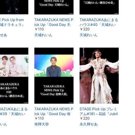
 Pick Up from
TAKARAZUKA NEWS P
TAKARAZUKAあにまる
城ドラキュラ』
ick Up「Good Day 天
ハウス#40「天城れい
￥110
￥220
城れいん」
ん・湖春ひめ花」
せあ
天城れいん
天城れいん
ARAZUKAあにまる
TAKARAZUKA NEWS P
STAGE Pick Up プレミ
#39「天城れい
ick Up「Good Day 侑
アム#181～花組『Jubil
￥110
￥220
春ひめ花」
輝大弥」
ee』（’25年・博多座）
より～
いん
侑輝大弥
永久輝せあ