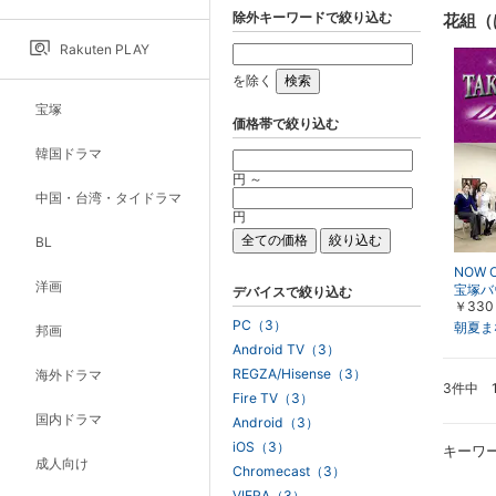
除外キーワードで絞り込む
花組（
Rakuten PLAY
を除く
宝塚
価格帯で絞り込む
韓国ドラマ
円 ～
中国・台湾・タイドラマ
円
BL
NOW 
洋画
宝塚バ
デバイスで絞り込む
￥330
UND／
PC（3）
朝夏ま
邦画
Android TV（3）
REGZA/Hisense（3）
海外ドラマ
3件中 
Fire TV（3）
国内ドラマ
Android（3）
iOS（3）
キーワ
成人向け
Chromecast（3）
VIERA（3）