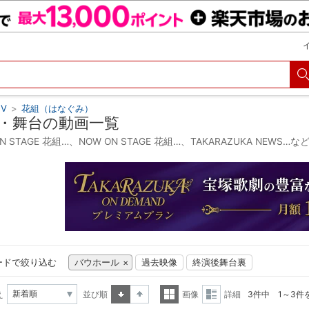
V
>
花組（はなぐみ）
・舞台の動画一覧
ON STAGE 花組…、NOW ON STAGE 花組…、TAKARAZUKA NEW
ードで絞り込む
バウホール
過去映像
終演後舞台裏
え
並び順
画像
詳細
3件中 1～3件