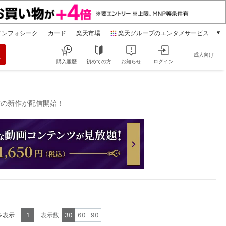
インフォシーク
カード
楽天市場
楽天グループのエンタメサービス
動画配信
成人向け
楽天TV
購入履歴
初めての方
お知らせ
ログイン
本/ゲーム/CD/DVD
楽天ブックス
電子書籍
S…などの新作が配信開始！
楽天Kobo
雑誌読み放題
楽天マガジン
音楽配信
楽天ミュージック
動画配信ガイド
Rakuten PLAY
無料テレビ
Rチャンネル
を表示
表示数
30
60
90
1
チケット