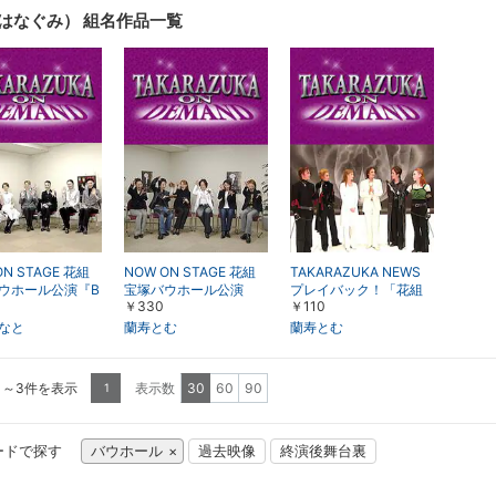
昇順
降順
一覧
詳細
はなぐみ） 組名作品一覧
表示
表示
ON STAGE 花組
NOW ON STAGE 花組
TAKARAZUKA NEWS
ウホール公演『B
宝塚バウホール公演
プレイバック！「花組
￥330
￥110
NEON 上海』
『スカウト』
宝塚バウホール公演
『スカウト』舞台レポ
なと
蘭寿とむ
蘭寿とむ
ート」～2006年3月よ
り～
1～3件を表示
表示数
30
60
90
1
ードで探す
バウホール
過去映像
終演後舞台裏