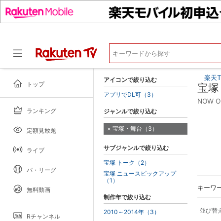
楽天T
アイコンで絞り込む
トップ
宝塚
アプリでDL可（3）
NOW 
ランキング
ジャンルで絞り込む
ドラマ
宝塚・舞台（3）
定額見放題
サブジャンルで絞り込む
ライブ
宝塚 トーク（2）
パ・リーグ
宝塚 ニュースピックアップ
（1）
キーワ
無料動画
制作年で絞り込む
並び替
2010～2014年（3）
Rチャンネル