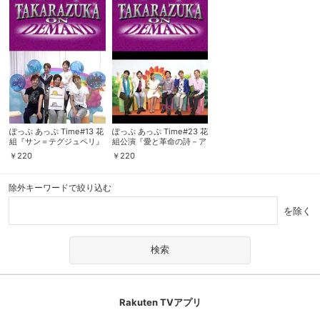
ぽっぷ あっぷ Time#13 花
ぽっぷ あっぷ Time#23 花
組『サン＝テグジュペリ』
組公演『愛と革命の詩－ア
『CONGA!!』
ンドレア・シェニエ－』
￥
220
￥
220
『Mr. Swing!』
除外キーワードで絞り込む
を除く
Rakuten TVアプリ