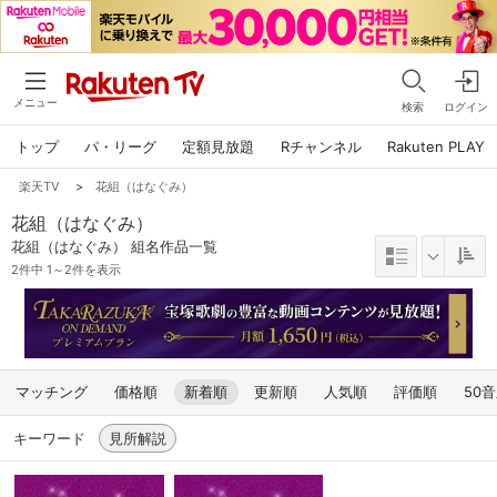
メニュー
検索
ログイン
トップ
パ・リーグ
定額見放題
Rチャンネル
Rakuten PLAY
楽天TV
>
花組（はなぐみ）
花組（はなぐみ）
花組（はなぐみ） 組名作品一覧
2件中 1～2件を表示
マッチング
価格順
新着順
更新順
人気順
評価順
50
キーワード
見所解説