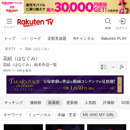
メニュー
検索
ログイン
トップ
パ・リーグ
定額見放題
Rチャンネル
Rakuten PLAY
楽天TV
>
花組（はなぐみ）
花組（はなぐみ）
花組（はなぐみ） 組名作品一覧
4件中 1～4件を表示
マッチング
価格順
新着順
更新順
人気順
評価順
50
キーワード
ミュージカル
本編・芝居
ME AND MY GIRL