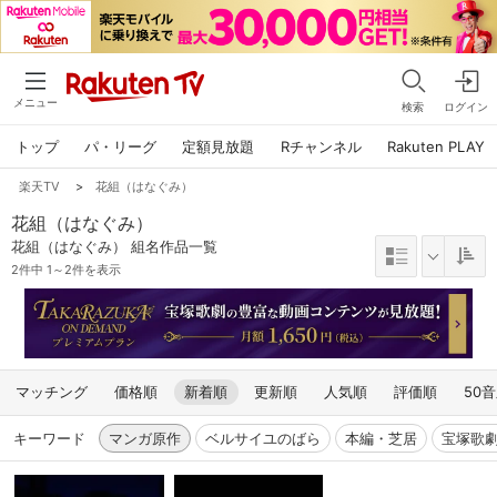
メニュー
検索
ログイン
トップ
パ・リーグ
定額見放題
Rチャンネル
Rakuten PLAY
楽天TV
>
花組（はなぐみ）
花組（はなぐみ）
花組（はなぐみ） 組名作品一覧
2件中 1～2件を表示
マッチング
価格順
新着順
更新順
人気順
評価順
50
キーワード
マンガ原作
ベルサイユのばら
本編・芝居
宝塚歌劇