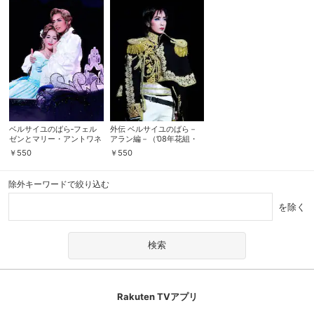
ベルサイユのばら‐フェル
外伝 ベルサイユのばら－
ゼンとマリー・アントワネ
アラン編－（’08年花組・
ット編-（’15年花組・台
全国・千秋楽）
￥
550
￥
550
湾・千秋楽）
除外キーワードで絞り込む
を除く
Rakuten TVアプリ