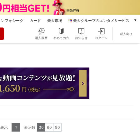
インフォシーク
カード
楽天市場
楽天グループのエンタメサービス
動画配信
成人向け
楽天TV
購入履歴
初めての方
お知らせ
ログイン
本/ゲーム/CD/DVD
楽天ブックス
電子書籍
楽天Kobo
雑誌読み放題
楽天マガジン
音楽配信
楽天ミュージック
動画配信ガイド
Rakuten PLAY
無料テレビ
Rチャンネル
を表示
表示数
30
60
90
1
チケット