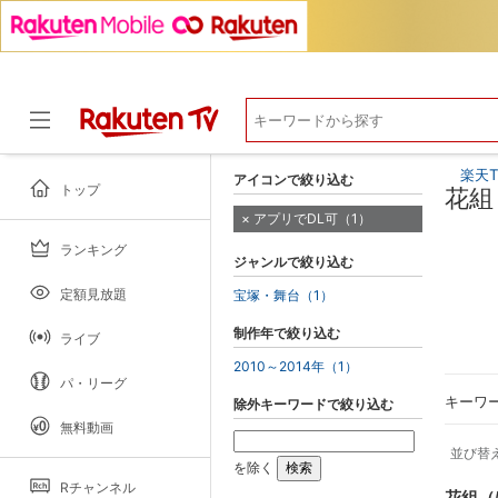
楽天T
アイコンで絞り込む
トップ
花組
アプリでDL可（1）
ランキング
ドラマ
ジャンルで絞り込む
定額見放題
宝塚・舞台（1）
制作年で絞り込む
ライブ
2010～2014年（1）
パ・リーグ
キーワ
除外キーワードで絞り込む
無料動画
並び替
を除く
Rチャンネル
花組（