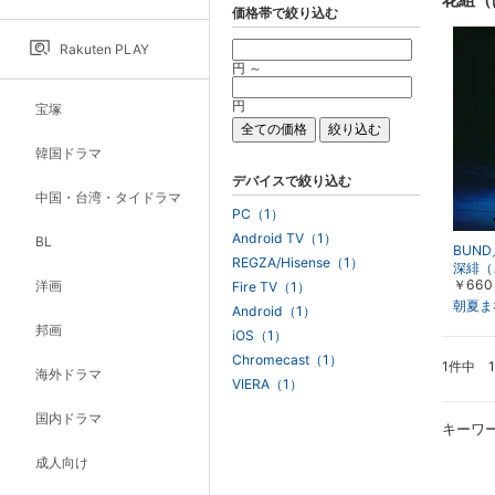
価格帯で絞り込む
Rakuten PLAY
円 ～
円
宝塚
韓国ドラマ
デバイスで絞り込む
中国・台湾・タイドラマ
PC（1）
Android TV（1）
BL
BUN
REGZA/Hisense（1）
深緋（
￥660
洋画
きの河
Fire TV（1）
ス）－
朝夏ま
Android（1）
ウ・千
邦画
iOS（1）
Chromecast（1）
1件中 
海外ドラマ
VIERA（1）
国内ドラマ
キーワ
成人向け