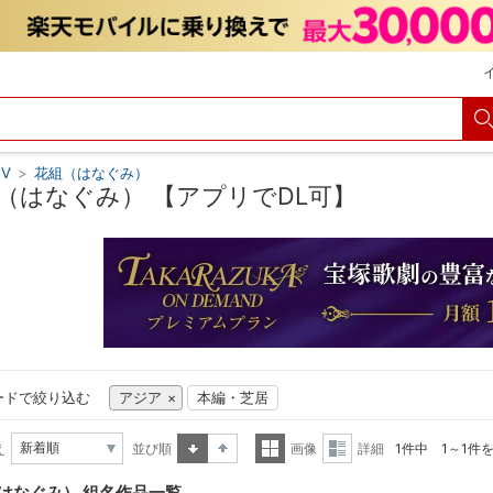
V
>
花組（はなぐみ）
（はなぐみ） 【アプリでDL可】
ードで絞り込む
アジア
本編・芝居
え
並び順
画像
詳細
1件中 1～1件
昇順
降順
一覧
詳細
はなぐみ） 組名作品一覧