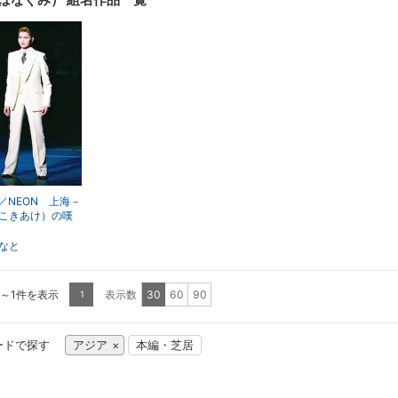
表示
表示
D／NEON 上海－
こきあけ）の嘆
（コキュート
（’10年花組・バ
なと
秋楽）
1～1件を表示
表示数
30
60
90
1
ードで探す
アジア
本編・芝居