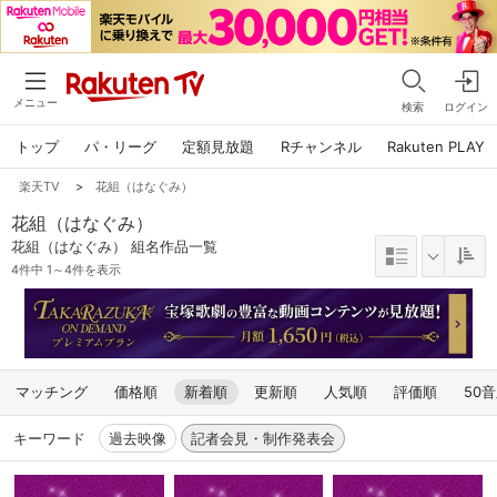
メニュー
検索
ログイン
トップ
パ・リーグ
定額見放題
Rチャンネル
Rakuten PLAY
楽天TV
>
花組（はなぐみ）
花組（はなぐみ）
花組（はなぐみ） 組名作品一覧
4件中 1～4件を表示
マッチング
価格順
新着順
更新順
人気順
評価順
50
キーワード
過去映像
記者会見・制作発表会