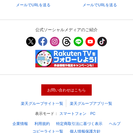
メールでURLを送る
メールでURLを送る
公式ソーシャルメディアのご紹介
会員設定
会員情報
閉じる
お問い合わせはこちら
楽天グループサイト一覧
楽天グループアプリ一覧
基本情報、本人連絡先、パスワード 、クレ
会員情報変更
ジットカード情報の変更が可能です。
表示モード：
スマートフォン
PC
企業情報
利用規約
特定商取引法に基づく表示
ヘルプ
決済方法変更
決済方法の変更が可能です。
コピーライト一覧
個人情報保護方針