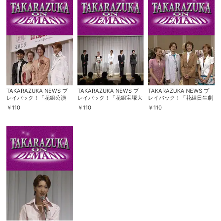
TAKARAZUKA NEWS プ
TAKARAZUKA NEWS プ
TAKARAZUKA NEWS プ
レイバック！「花組公演
レイバック！「花組宝塚大
レイバック！「花組日生劇
『La Esperanza／
劇場公演『落陽のパレル
場公演『Ernest in Love』
￥
110
￥
110
￥
110
TAKARAZUKA舞夢』 制
モ』『ASIAN WINDS!』制
制作発表会」～2005年6月
作発表会」～2004年5月よ
作発表会」～2005年6月よ
より～
り～
り～