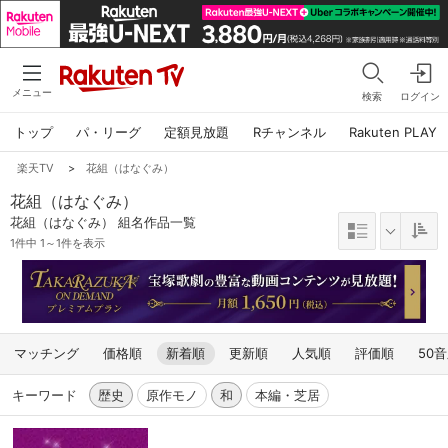
メニュー
検索
ログイン
トップ
パ・リーグ
定額見放題
Rチャンネル
Rakuten PLAY
楽天TV
>
花組（はなぐみ）
花組（はなぐみ）
花組（はなぐみ） 組名作品一覧
1件中 1～1件を表示
マッチング
価格順
新着順
更新順
人気順
評価順
50
キーワード
歴史
原作モノ
和
本編・芝居