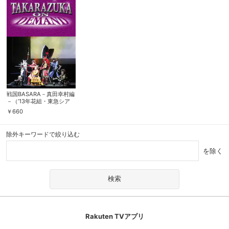
戦国BASARA－真田幸村編
－（’13年花組・東急シア
ターオーブ）
￥
660
除外キーワードで絞り込む
を除く
Rakuten TVアプリ