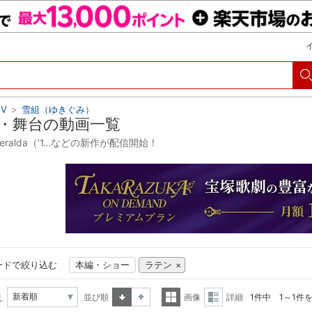
V
>
雪組（ゆきぐみ）
・舞台の動画一覧
smeralda（’1…などの新作が配信開始！
ードで絞り込む
本編・ショー
ラテン
え
並び順
画像
詳細
1件中 1～1件