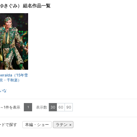
昇順
降順
一覧
詳細
ゆきぐみ） 組名作品一覧
表示
表示
meralda（’15年雪
京・千秋楽）
いな
1～1件を表示
表示数
30
60
90
1
ードで探す
本編・ショー
ラテン