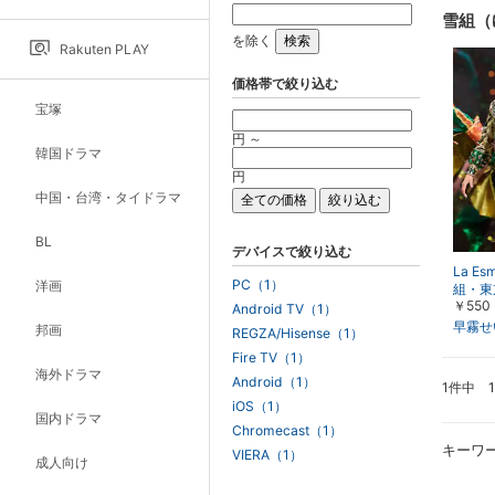
雪組（
を除く
Rakuten PLAY
価格帯で絞り込む
宝塚
円 ～
韓国ドラマ
円
中国・台湾・タイドラマ
BL
デバイスで絞り込む
La Es
PC（1）
洋画
組・東
￥550
Android TV（1）
早霧せ
邦画
REGZA/Hisense（1）
Fire TV（1）
海外ドラマ
Android（1）
1件中 
iOS（1）
国内ドラマ
Chromecast（1）
キーワ
VIERA（1）
成人向け