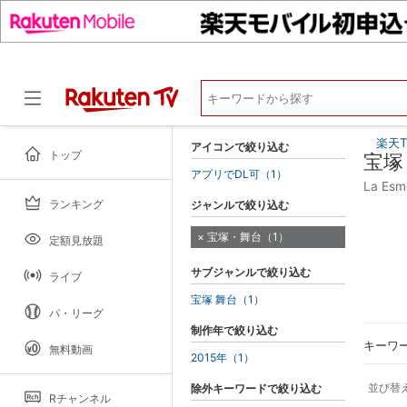
楽天T
アイコンで絞り込む
トップ
宝塚
アプリでDL可（1）
La E
ランキング
ジャンルで絞り込む
ドラマ
宝塚・舞台（1）
定額見放題
サブジャンルで絞り込む
ライブ
宝塚 舞台（1）
パ・リーグ
制作年で絞り込む
キーワ
無料動画
2015年（1）
並び替
除外キーワードで絞り込む
Rチャンネル