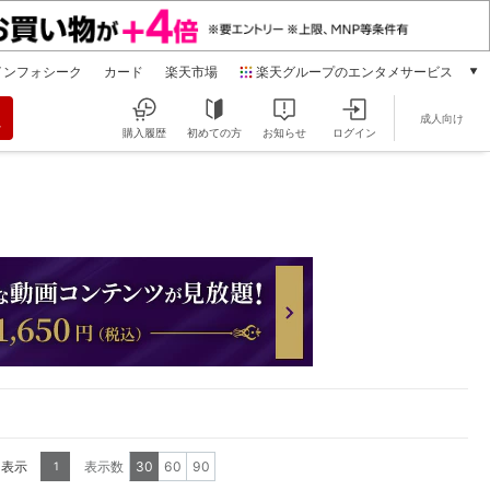
インフォシーク
カード
楽天市場
楽天グループのエンタメサービス
動画配信
成人向け
楽天TV
購入履歴
初めての方
お知らせ
ログイン
本/ゲーム/CD/DVD
楽天ブックス
電子書籍
楽天Kobo
雑誌読み放題
楽天マガジン
音楽配信
楽天ミュージック
動画配信ガイド
Rakuten PLAY
無料テレビ
Rチャンネル
を表示
表示数
30
60
90
1
チケット