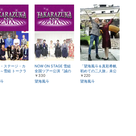
・ステージ・カ
NOW ON STAGE 雪組
「望海風斗＆真彩希帆
～雪組 トークラ
全国ツアー公演『誠の
初めての二人旅」未公
￥330
￥220
群像』『SUPER VOYA
開映像付～かんぽ生命 p
GER!』
resents ドリームメーカ
斗
望海風斗
望海風斗
ー2より～