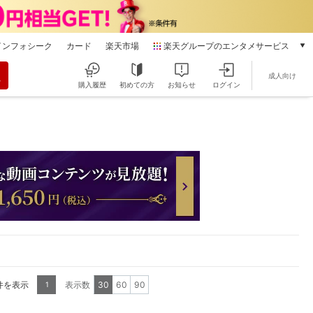
インフォシーク
カード
楽天市場
楽天グループのエンタメサービス
動画配信
成人向け
楽天TV
購入履歴
初めての方
お知らせ
ログイン
本/ゲーム/CD/DVD
楽天ブックス
電子書籍
楽天Kobo
雑誌読み放題
楽天マガジン
音楽配信
楽天ミュージック
動画配信ガイド
Rakuten PLAY
無料テレビ
Rチャンネル
5件を表示
表示数
30
60
90
1
チケット