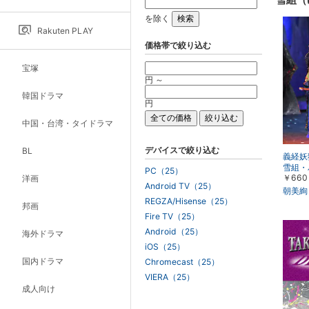
を除く
Rakuten PLAY
価格帯で絞り込む
宝塚
円 ～
韓国ドラマ
円
中国・台湾・タイドラマ
デバイスで絞り込む
BL
義経妖
雪組・
PC（25）
￥660
洋画
Android TV（25）
朝美絢
REGZA/Hisense（25）
邦画
Fire TV（25）
Android（25）
海外ドラマ
iOS（25）
国内ドラマ
Chromecast（25）
VIERA（25）
成人向け