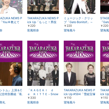
AZUKA NEWS P
TAKARAZUKA NEWS P
ミュージック・クリッ
STAGE
Up「You☆教えて
ick Up「もっと！男役
プ「Gato Bonito!!」～
『Gato
￥220
￥220
￥220
ターに聞きたい1
道～雪組編～」
雪組『Gato Bonito!!』
ト 彩風咲奈」
より～
奈
彩風咲奈
望海風斗
望海風
ントム』上演＆C
「ＫＡＧＥＫＩ ｄ
TAKARAZUKA NEWS P
TAKA
記念特別番組「私
ｅ ＫＩＴＴＥ－Snow
ick Up #594「雪組宝塚
ick 
￥330
￥110
￥110
叶う場所」
Talk2018－」Supporte
大劇場公演『ファント
ァント
d by かんぽ生命「歌
ム』稽古場トーク」～2
ー」～
美礼
彩風咲奈
望海風斗
望海風
劇」誌創刊100周年記念
018年10月より～
～