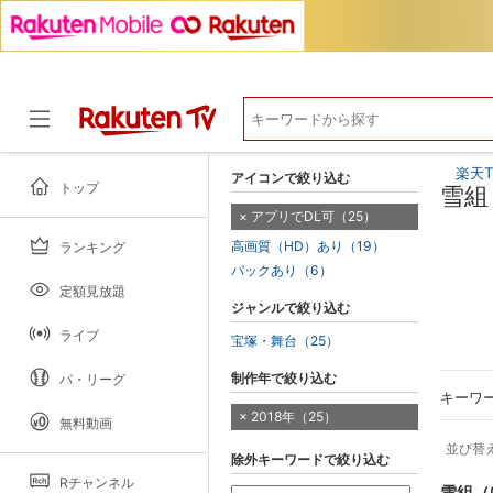
楽天T
アイコンで絞り込む
トップ
雪組
アプリでDL可（25）
高画質（HD）あり（19）
ランキング
ドラマ
パックあり（6）
定額見放題
ジャンルで絞り込む
ライブ
宝塚・舞台（25）
制作年で絞り込む
パ・リーグ
キーワ
2018年（25）
無料動画
並び替
除外キーワードで絞り込む
Rチャンネル
雪組（