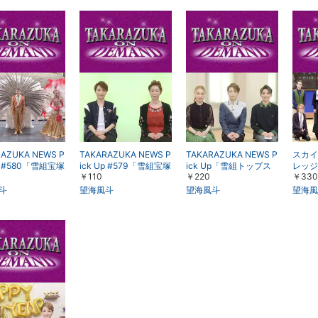
特別番組「夢のページ
が紡ぐ100年の道」【第
四部】
AZUKA NEWS P
TAKARAZUKA NEWS P
TAKARAZUKA NEWS P
スカイ
Up #580「雪組宝塚
ick Up #579「雪組宝塚
ick Up「雪組トップス
レッジ
￥110
￥220
￥330
公演『凱旋門』
大劇場公演『凱旋門』
ター 望海風斗 突撃レポ
イブ～
 Bonito!!』突撃
『Gato Bonito!!』稽古
ート」
斗
望海風斗
望海風斗
望海風
ト」～2018年6
場トーク」～2018年5
～
月より～