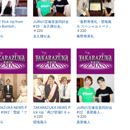
 Pick Up from
JURIの宝塚音楽同好会
「春野寿美礼・望海風
 Bonito!!』
#29「永久輝せあ」
斗 スペシャルトーク」
￥220
￥220
未公開映像付～『ファ
ントム』上演＆CD発売
斗
永久輝せあ
春野寿美礼
記念特別番組より～
RAZUKA NEWS P
TAKARAZUKA NEWS P
JURIの宝塚音楽同好会
Up #592「雪組『フ
ick Up「再び登場!! キャ
#22「真那春人」
￥220
￥220
ム』インタビュ
トルレーヴ宣伝部長! wi
2018年10月より
th 部員」
斗
望海風斗
真那春人