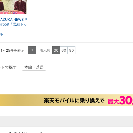
AZUKA NEWS P
Up #559「雪組トッ
ビ新春フレッシ
ク」～2018年1月
斗
スペシャル!より
 1～25件を表示
表示数
30
60
90
1
ードで探す
本編・芝居