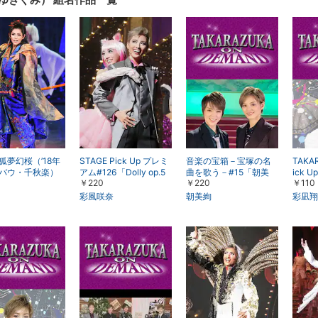
表示
表示
狐夢幻桜（’18年
STAGE Pick Up プレミ
音楽の宝箱－宝塚の名
TAKA
バウ・千秋楽）
アム#126「Dolly op.5
曲を歌う－#15「朝美
ick 
￥220
￥220
￥110
6」～雪組『Gato Bonit
絢・橘幸」
よ!ス
o!!』より～
のコト
彩風咲奈
朝美絢
彩凪翔