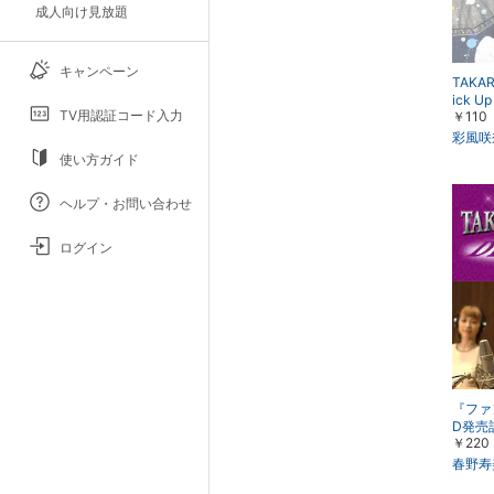
成人向け見放題
キャンペーン
TAKAR
ick 
TV用認証コード入力
￥110
よ！ス
0のコ
彩風咲
使い方ガイド
ヘルプ・お問い合わせ
ログイン
『ファ
D発売
￥220
の夢が
春野寿