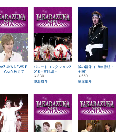
楽天チケット
エンタメニュース
推し楽
RAZUKA NEWS P
パレードコレクション2
誠の群像（’18年雪組・
Up「You☆教えて
018～雪組編～
全国）
￥330
￥550
ターに聞きたい10
 彩凪翔」
望海風斗
望海風斗