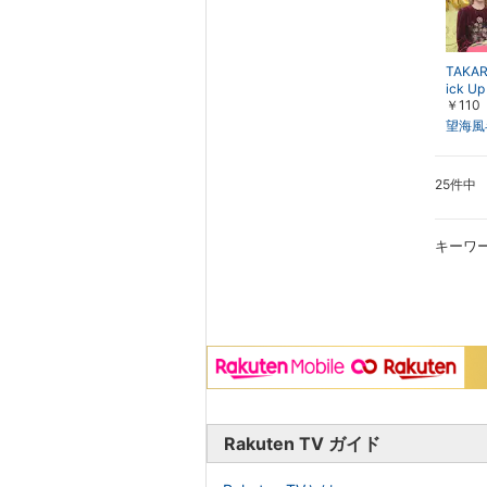
TAKAR
ick 
￥110
プコン
ュトー
望海風
お正月
～
25件中
キーワ
Rakuten TV ガイド