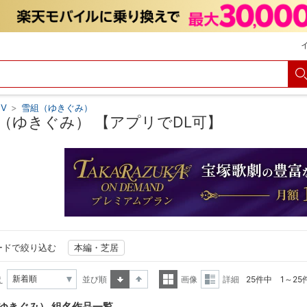
V
>
雪組（ゆきぐみ）
（ゆきぐみ） 【アプリでDL可】
ードで絞り込む
本編・芝居
え
並び順
画像
詳細
25件中 1～2
昇順
降順
一覧
詳細
ゆきぐみ） 組名作品一覧