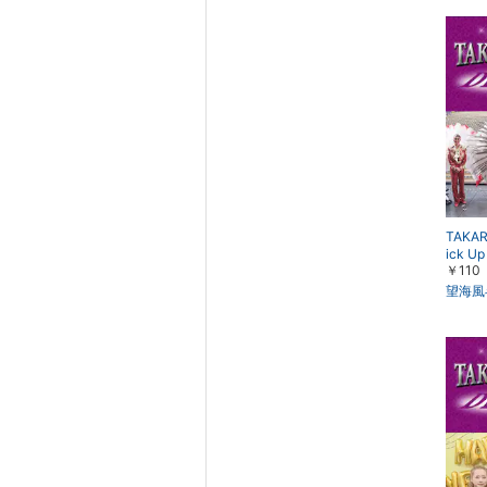
TAKAR
ick 
￥110
大劇場
『Gato
望海風
レポー
月より